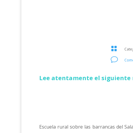

Cate
v
Come
Lee atentamente el siguiente 
Escuela rural sobre las barrancas del Sala