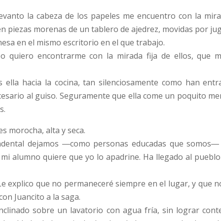
evanto la cabeza de los papeles me encuentro con la mirada
n piezas morenas de un tablero de ajedrez, movidas por jug
mesa en el mismo escritorio en el que trabajo.
o quiero encontrarme con la mirada fija de ellos, que
s ella hacia la cocina, tan silenciosamente como han entr
esario al guiso. Seguramente que ella come un poquito men
s.
es morocha, alta y seca.
ndental dejamos ―como personas educadas que somos― qu
mi alumno quiere que yo lo apadrine. Ha llegado al pueblo
 Le explico que no permaneceré siempre en el lugar, y que n
 con Juancito a la saga.
 inclinado sobre un lavatorio con agua fría, sin lograr con