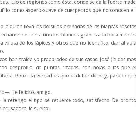
spesas, lujo de regiones como ésta, donde se da la fuerte ma
 tufillo como áspero-suave de cuerpecitos que no conocen el
oma, a quien lleva los bolsillos preñados de las blancas roseta
echando de uno a uno los blandos granos a la boca mientra
 viruta de los lápices y otros que no identifico, dan al aul
o.
cos han traído ya preparados de sus casas. José (le decimo
no desprolijo, de puntas rizadas, con hojas a las que e
taria. Pero… la verdad es que el deber de hoy, para lo qu
o―. Te felicito, amigo.
a retengo el tipo se retuerce todo, satisfecho. De pront
 acusadora, le suelto: