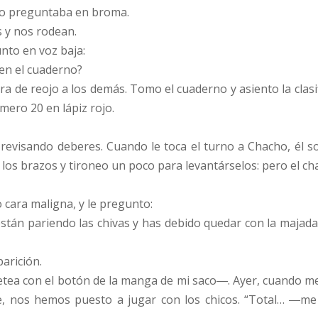
 lo preguntaba en broma.
s y nos rodean.
unto en voz baja:
 en el cuaderno?
mira de reojo a los demás. Tomo el cuaderno y asiento la cla
ero 20 en lápiz rojo.
, revisando deberes. Cuando le toca el turno a Chacho, él
 los brazos y tironeo un poco para levantárselos: pero el ch
 cara maligna, y le pregunto:
stán pariendo las chivas y has debido quedar con la majada 
parición.
a con el botón de la manga de mi saco―. Ayer, cuando me he
e, nos hemos puesto a jugar con los chicos. “Total… ―me