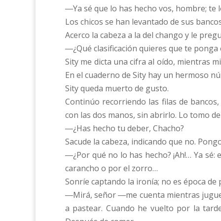
―Ya sé que lo has hecho vos, hombre; te
Los chicos se han levantado de sus banco
Acerco la cabeza a la del chango y le preg
―¿Qué clasificación quieres que te ponga
Sity me dicta una cifra al oído, mientras 
En el cuaderno de Sity hay un hermoso núm
Sity queda muerto de gusto.
Continúo recorriendo las filas de bancos
con las dos manos, sin abrirlo. Lo tomo de
―¿Has hecho tu deber, Chacho?
Sacude la cabeza, indicando que no. Pongo
―¿Por qué no lo has hecho? ¡Ah!… Ya sé: e
carancho o por el zorro…
Sonríe captando la ironía; no es época de 
―Mirá, señor ―me cuenta mientras juguete
a pastear. Cuando he vuelto por la tard