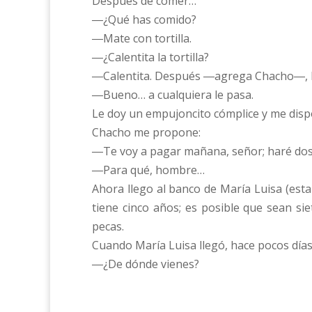
Después de comer…
―¿Qué has comido?
―Mate con tortilla.
―¿Calentita la tortilla?
―Calentita. Después ―agrega Chacho―, he
―Bueno… a cualquiera le pasa.
Le doy un empujoncito cómplice y me dispo
Chacho me propone:
―Te voy a pagar mañana, señor; haré dos 
―Para qué, hombre…
Ahora llego al banco de María Luisa (esta
tiene cinco años; es posible que sean si
pecas.
Cuando María Luisa llegó, hace pocos días
―¿De dónde vienes?