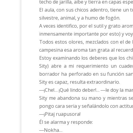
techo de jarilla, aibe y tierra en capas e
El aula, con sus chicos adentro, tiene un
silvestre, animal, y a humo de fogón.
A veces identifico, por el sutil y grato ar
inmensamente importante por esto) y voy 
Todos estos olores, mezclados con el de la
campesina esa aroma tan grata al recuerd
Estoy examinando los deberes que los chi
Sity) abre a mi requerimiento un cuader
borrador ha perforado en su función sani
Sity es capaz, resulta extraordinario.
―¡Che!… ¡Qué lindo deber!… ―le doy la man
Sity me abandona su mano y mientras se l
pongo cara seria y señalándolo con actitud
―¡Pitaj ruapusora!
Él se alarma y responde:
―Nokha…