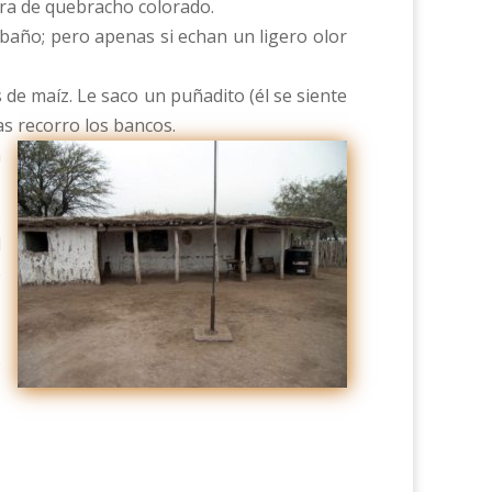
dera de quebracho colorado.
 baño; pero apenas si echan un ligero olor
s de maíz. Le saco un puñadito (él se siente
s recorro los bancos.
a
s
l
e
o