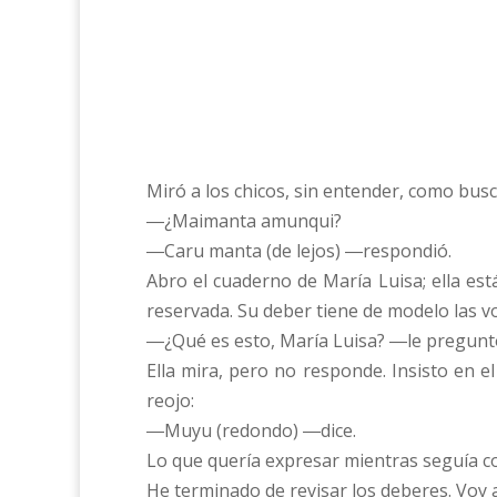
Miró a los chicos, sin entender, como busc
―¿Maimanta amunqui?
―Caru manta (de lejos) ―respondió.
Abro el cuaderno de María Luisa; ella est
reservada. Su deber tiene de modelo las v
―¿Qué es esto, María Luisa? ―le pregunto 
Ella mira, pero no responde. Insisto en 
reojo:
―Muyu (redondo) ―dice.
Lo que quería expresar mientras seguía con
He terminado de revisar los deberes. Voy al