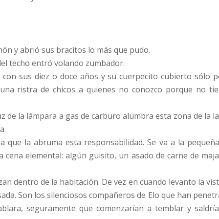
ón y abrió sus bracitos lo más que pudo.
 del techo entró volando zumbador.
), con sus diez o doce años y su cuerpecito cubierto sólo 
una ristra de chicos a quienes no conozco porque no t
luz de la lámpara a gas de carburo alumbra esta zona de la la
a.
era que la abruma esta responsabilidad. Se va a la peque
 cena elemental: algún guisito, un asado de carne de maja
n dentro de la habitación. De vez en cuando levanto la vis
ada. Son los silenciosos compañeros de Elo que han penetr
s hablara, seguramente que comenzarían a temblar y saldr