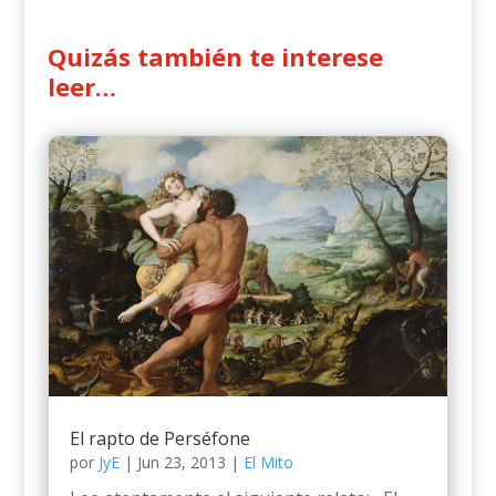
Quizás también te interese
leer…
El rapto de Perséfone
por
JyE
|
Jun 23, 2013
|
El Mito