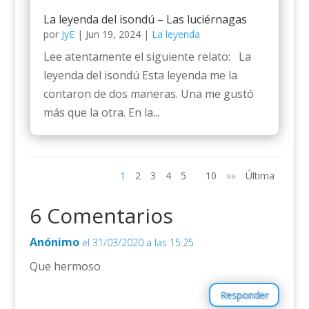
La leyenda del isondú – Las luciérnagas
por
JyE
|
Jun 19, 2024
|
La leyenda
Lee atentamente el siguiente relato: La
leyenda del isondú Esta leyenda me la
contaron de dos maneras. Una me gustó
más que la otra. En la...
1
2
3
4
5
10
»»
Última
6 Comentarios
Anónimo
el 31/03/2020 a las 15:25
Que hermoso
Responder