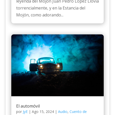
leyenda del Mojón Juan Pedro López Llovía
torrencialmente, y en la Estancia del
Mojón, como adorando...
El automóvil
por
JyE
|
Ago 15, 2024
|
Audio
,
Cuento de