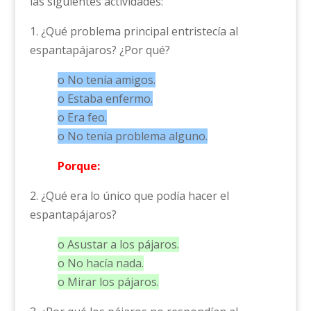
las siguientes actividades:
1. ¿Qué problema principal entristecía al
espantapájaros? ¿Por qué?
o No tenía amigos.
o Estaba enfermo.
o Era feo.
o No tenía problema alguno.
Porque:
2. ¿Qué era lo único que podía hacer el
espantapájaros?
o Asustar a los pájaros.
o No hacía nada.
o Mirar los pájaros.