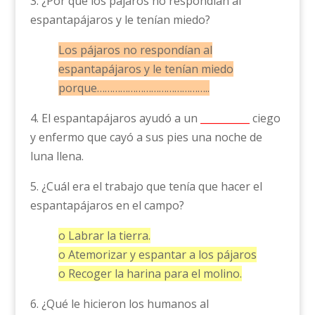
3. ¿Por qué los pájaros no respondían al
espantapájaros y le tenían miedo?
Los pájaros no respondían al
espantapájaros y le tenían miedo
porque……………………………………..
4. El espantapájaros ayudó a un
__________
ciego
y enfermo que cayó a sus pies una noche de
luna llena.
5. ¿Cuál era el trabajo que tenía que hacer el
espantapájaros en el campo?
o Labrar la tierra.
o Atemorizar y espantar a los pájaros
o Recoger la harina para el molino.
6. ¿Qué le hicieron los humanos al