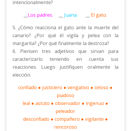
intencionalmente?
__
Los padres.
__
Juana.
__
El gato.
5. ¿Cómo reacciona el gato ante la muerte del
canario? ¿Por qué él vigila y pelea con la
margarita? ¿Por qué finalmente la destroza?
6. Piensen tres adjetivos que sirvan para
caracterizarlo teniendo en cuenta sus
reacciones. Luego justifiquen oralmente la
elección.
confiado ● justiciero ● vengativo ● celoso ●
piadoso
leal ● astuto ● observador ● ingenuo ●
peleador
desconfiado ● compañero ● vigilante ●
rencoroso