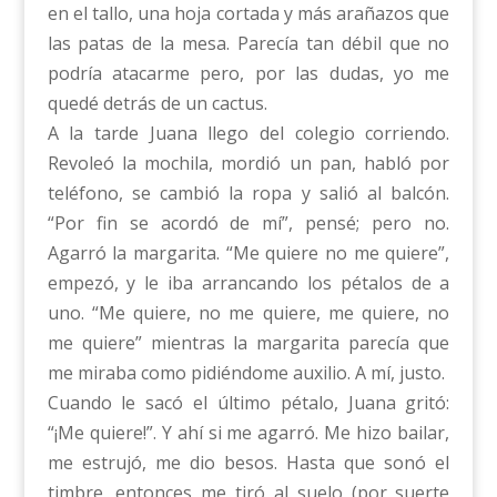
en el tallo, una hoja cortada y más arañazos que
las patas de la mesa. Parecía tan débil que no
podría atacarme pero, por las dudas, yo me
quedé detrás de un cactus.
A la tarde Juana llego del colegio corriendo.
Revoleó la mochila, mordió un pan, habló por
teléfono, se cambió la ropa y salió al balcón.
“Por fin se acordó de mí”, pensé; pero no.
Agarró la margarita. “Me quiere no me quiere”,
empezó, y le iba arrancando los pétalos de a
uno. “Me quiere, no me quiere, me quiere, no
me quiere” mientras la margarita parecía que
me miraba como pidiéndome auxilio. A mí, justo.
Cuando le sacó el último pétalo, Juana gritó:
“¡Me quiere!”. Y ahí si me agarró. Me hizo bailar,
me estrujó, me dio besos. Hasta que sonó el
timbre, entonces me tiró al suelo (por suerte