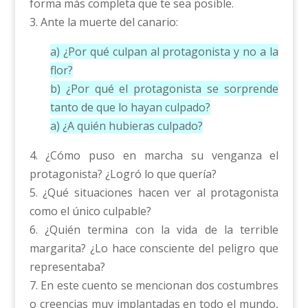
forma más completa que te sea posible.
3. Ante la muerte del canario:
a) ¿Por qué culpan al protagonista y no a la
flor?
b) ¿Por qué el protagonista se sorprende
tanto de que lo hayan culpado?
a) ¿A quién hubieras culpado?
4. ¿Cómo puso en marcha su venganza el
protagonista? ¿Logró lo que quería?
5. ¿Qué situaciones hacen ver al protagonista
como el único culpable?
6. ¿Quién termina con la vida de la terrible
margarita? ¿Lo hace consciente del peligro que
representaba?
7. En este cuento se mencionan dos costumbres
o creencias muy implantadas en todo el mundo,