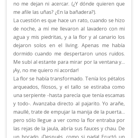
no me dejan ni acercar. (¿Y dónde quieren que
me afile las uñas? ¿En la bañadera?).
La cuestión es que hace un rato, cuando se hizo
de noche, a mí me llevaron al lavadero con mi
agua y mis piedritas, y a la flor y al canario los
dejaron solos en el living. Apenas me había
dormido cuando me despertaron unos ruidos.
Me subí al estante para mirar por la ventana y…
¡Ay, no me quiero ni acordar!
La flor se había transformado. Tenía los pétalos
arqueados, filosos, y el tallo se estiraba como
una serpiente -hasta parecía que tenía escamas
y todo-. Avanzaba directo al pajarito. Yo arañe,
maullé, trate de empujar la manija de la puerta…
pero sólo llegue a ver como la flor entraba por
las rejas de la jaula, abría sus fauces y chau. De
un bocado. ¡Después, como si nada! Eructó un