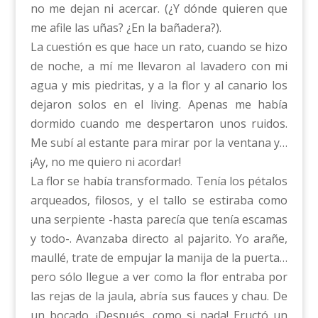
no me dejan ni acercar. (¿Y dónde quieren que
me afile las uñas? ¿En la bañadera?).
La cuestión es que hace un rato, cuando se hizo
de noche, a mí me llevaron al lavadero con mi
agua y mis piedritas, y a la flor y al canario los
dejaron solos en el living. Apenas me había
dormido cuando me despertaron unos ruidos.
Me subí al estante para mirar por la ventana y…
¡Ay, no me quiero ni acordar!
La flor se había transformado. Tenía los pétalos
arqueados, filosos, y el tallo se estiraba como
una serpiente -hasta parecía que tenía escamas
y todo-. Avanzaba directo al pajarito. Yo arañe,
maullé, trate de empujar la manija de la puerta…
pero sólo llegue a ver como la flor entraba por
las rejas de la jaula, abría sus fauces y chau. De
un bocado. ¡Después, como si nada! Eructó un