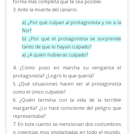
forma más completa que te sea posible.
3. Ante la muerte del canario:
a) ¿Por qué culpan al protagonista y no a la
flor?
b) ¿Por qué el protagonista se sorprende
tanto de que lo hayan culpado?
a) ¿A quién hubieras culpado?
4. ¿Cómo puso en marcha su venganza el
protagonista? ¿Logró lo que quería?
5. ¿Qué situaciones hacen ver al protagonista
como el único culpable?
6. ¿Quién termina con la vida de la terrible
margarita? ¿Lo hace consciente del peligro que
representaba?
7. En este cuento se mencionan dos costumbres
o creencias muy implantadas en todo el mundo,