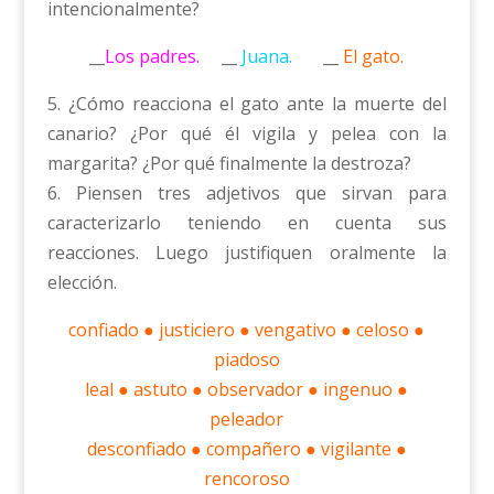
intencionalmente?
__
Los padres.
__
Juana.
__
El gato.
5. ¿Cómo reacciona el gato ante la muerte del
canario? ¿Por qué él vigila y pelea con la
margarita? ¿Por qué finalmente la destroza?
6. Piensen tres adjetivos que sirvan para
caracterizarlo teniendo en cuenta sus
reacciones. Luego justifiquen oralmente la
elección.
confiado ● justiciero ● vengativo ● celoso ●
piadoso
leal ● astuto ● observador ● ingenuo ●
peleador
desconfiado ● compañero ● vigilante ●
rencoroso