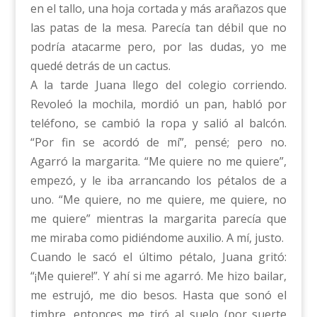
en el tallo, una hoja cortada y más arañazos que
las patas de la mesa. Parecía tan débil que no
podría atacarme pero, por las dudas, yo me
quedé detrás de un cactus.
A la tarde Juana llego del colegio corriendo.
Revoleó la mochila, mordió un pan, habló por
teléfono, se cambió la ropa y salió al balcón.
“Por fin se acordó de mí”, pensé; pero no.
Agarró la margarita. “Me quiere no me quiere”,
empezó, y le iba arrancando los pétalos de a
uno. “Me quiere, no me quiere, me quiere, no
me quiere” mientras la margarita parecía que
me miraba como pidiéndome auxilio. A mí, justo.
Cuando le sacó el último pétalo, Juana gritó:
“¡Me quiere!”. Y ahí si me agarró. Me hizo bailar,
me estrujó, me dio besos. Hasta que sonó el
timbre, entonces me tiró al suelo (por suerte