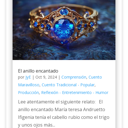
El anillo encantado
por
JyE
|
Oct 9, 2024
|
Comprensión
,
Cuento
Maravilloso
,
Cuento Tradicional - Popular
,
Producción
,
Reflexión - Entretenimiento - Humor
Lee atentamente el siguiente relato: El
anillo encantado María teresa Andruetto
Ifigenia tenía el cabello rubio como el trigo
y unos ojos más...