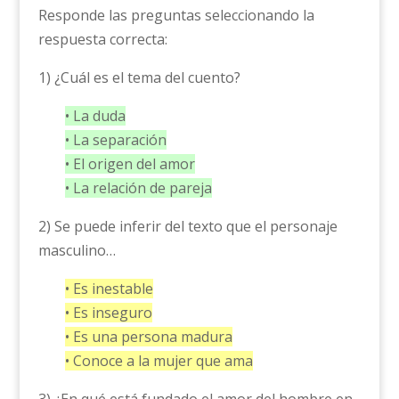
Responde las preguntas seleccionando la
respuesta correcta:
1) ¿Cuál es el tema del cuento?
• La duda
• La separación
• El origen del amor
• La relación de pareja
2) Se puede inferir del texto que el personaje
masculino…
• Es inestable
• Es inseguro
• Es una persona madura
• Conoce a la mujer que ama