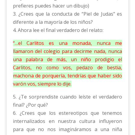
prefieres puedes hacer un dibujo)
3. ¿Crees que la conducta de “Piel de Judas” es
diferente a la mayoría de los niños?
4. Ahora lee el final verdadero del relato:
“…el Carlitos es una monada, nunca me
llamaron del colegio para decirme nada, nunca
una palabra de más, un niño prodigio el
Carlitos, no como vos, pedazo de bestia,
machona de porquería, tendrías que haber sido
varón vos, siempre lo dije.
5. ¿Te sorprendiste cuando leíste el verdadero
final? ¿Por qué?
6. ¿Crees que los estereotipos que tenemos
internalizados en nuestra cultura influyeron
para que no nos imagináramos a una niña