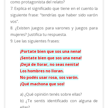
como protagonista del relato?
7. Explica el significado que tiene en el cuento la
siguiente frase: “tendrías que haber sido varón
vos”.
8. ¿Existen juegos para varones y juegos para
mujeres? Justifica tu respuesta.
9. Lee las siguientes frases:
¡Portate bien que sos una nena!
¡Sentate bien que sos una nena!
¡Dejá de llorar, no seas nenita!
Los hombres no lloran.
No podés usar rosa, sos varón.
¡Qué machona que sos!
a) ¿Qué opinión tenés sobre ellas?
b) ¿Te sentís identificado con alguna de
ellas?