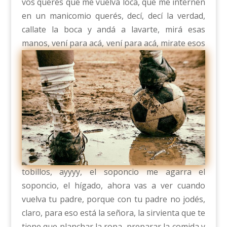
vos querés que me vuelva loca, que me internen
en un manicomio querés, decí, decí la verdad,
callate la boca y andá a lavarte, mirá esas
manos, vení para acá,
vení para acá, mirate esos
tobillos, ayyyy, el soponcio me agarra el
soponcio, el hígado, ahora vas a ver cuando
vuelva tu padre, porque con tu padre no jodés,
claro, para eso está la señora, la sirvienta que te
tiene que planchar la ropa, preparar la comida y