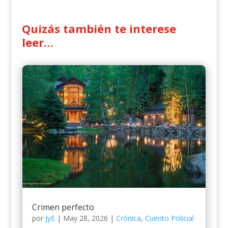
Quizás también te interese
leer…
Crimen perfecto
por
JyE
|
May 28, 2026
|
Crónica
,
Cuento Policial