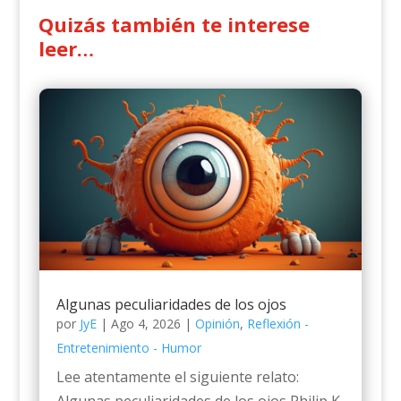
Quizás también te interese
leer…
Algunas peculiaridades de los ojos
por
JyE
|
Ago 4, 2026
|
Opinión
,
Reflexión -
Entretenimiento - Humor
Lee atentamente el siguiente relato:
Algunas peculiaridades de los ojos Philip K.