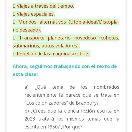
 Viajes a través del tiempo,
 Viajes espaciales,
 Mundos alternativos (Utopía-ideal/Distopía-
no deseado),
 Transporte planetario novedoso (cohetes,
submarinos, autos voladores),
 Rebelión de las máquinas/robots.
Ahora, seguimos trabajando con el texto de
esta clase:
a) ¿Qué tema de los nombrados
recientemente te parece que se trata en
“Los colonizadores” de Bradbury?
b) ¿Crees que la ciencia ficción escrita en
2023 tratará los mismos temas que la
escrita en 1950? ¿Por qué?