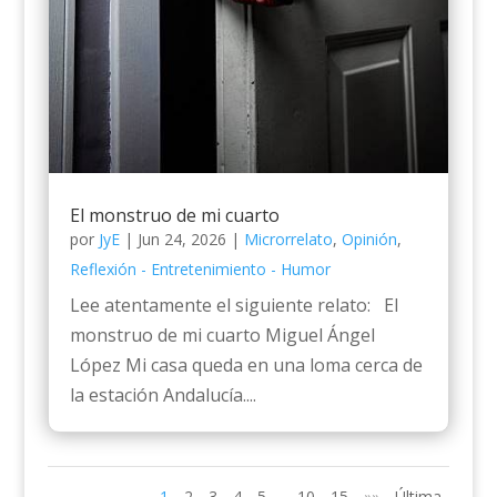
El monstruo de mi cuarto
por
JyE
|
Jun 24, 2026
|
Microrrelato
,
Opinión
,
Reflexión - Entretenimiento - Humor
Lee atentamente el siguiente relato: El
monstruo de mi cuarto Miguel Ángel
López Mi casa queda en una loma cerca de
la estación Andalucía....
1
2
3
4
5
10
15
»»
Última