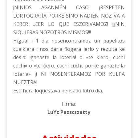
¡NINIOS AGANMÉN CASO! ¡RESPETEN
LORTOGRAFÍA PORKE SINO NADIEN NOZ VA A
KERER LEER LO QUE ESZCRIVAMOZ! ¡¡¡NIN
SIQUIERAS NOZOTROS MISMOS!!!
Higual i 1 dia nosencontramoz un papelitos
cualkiera i nos daria flogera lerlo y rezulta ke
desia: ¡ganaste la loteria! o «te kiero, cuchi
cuchi» o «te kiero, cuchi cuchi, porke ganazte la
loteria» ¡i NI NOSENTERAMOZ POR KULPA
NUEZTRA!
Eso hera loquestava pensado lotro dia.
Firma:
LuYz Pezscszetty