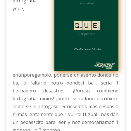
lortografía,
yque,
enúnporegemplo, ponerse un asento donde no
ba, o faltarle hotro dondesí ba… sería 1
berbadero desastres. ¡Poreso combiene
lortografía, ninios! ¡porke si caduno escribiece
como se le antogase leeríésemos más despasio
hi más lentamente que 1 vurro! Higual i nos dán
un pedaszcito para léer y noz demoráríamoz 1
montón… o 2 montón.