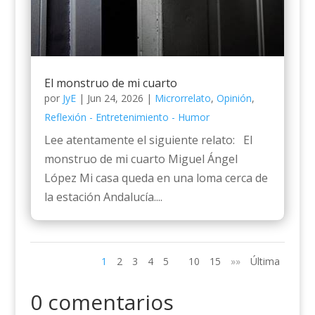
El monstruo de mi cuarto
por
JyE
|
Jun 24, 2026
|
Microrrelato
,
Opinión
,
Reflexión - Entretenimiento - Humor
Lee atentamente el siguiente relato: El
monstruo de mi cuarto Miguel Ángel
López Mi casa queda en una loma cerca de
la estación Andalucía....
1
2
3
4
5
10
15
»»
Última
0 comentarios