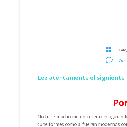

Cate
v
Come
Lee atentamente el siguiente 
Por
No hace mucho me entretenía imaginándom
cuneiformes como si fueran modernos com