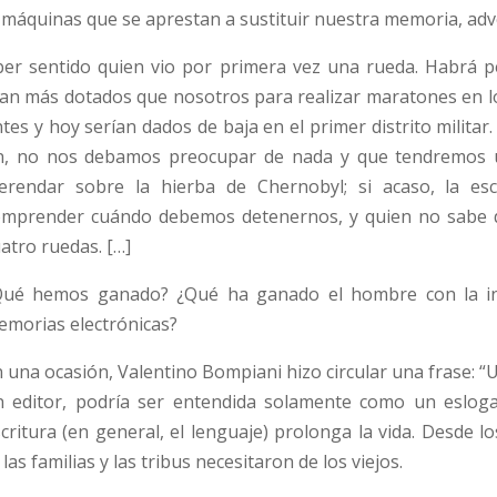
 máquinas que se aprestan a sustituir nuestra memoria, adver
ber sentido quien vio por primera vez una rueda. Habrá p
n más dotados que nosotros para realizar maratones en lo
tes y hoy serían dados de baja en el primer distrito militar
n, no nos debamos preocupar de nada y que tendremos u
erendar sobre la hierba de Chernobyl; si acaso, la es
omprender cuándo debemos detenernos, y quien no sabe d
atro ruedas. […]
Qué hemos ganado? ¿Qué ha ganado el hombre con la inve
morias electrónicas?
 una ocasión, Valentino Bompiani hizo circular una frase: “
n editor, podría ser entendida solamente como un eslogan
critura (en general, el lenguaje) prolonga la vida. Desde 
las familias y las tribus necesitaron de los viejos.