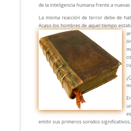
de la inteligencia humana frente a nuevas
La misma reacción de terror debe de ha
Acaso los hombres de aquel tiempo estaba
an
ó
m
c
cu
¿
me
En
u
es
emitir sus primeros sonidos significativos, 