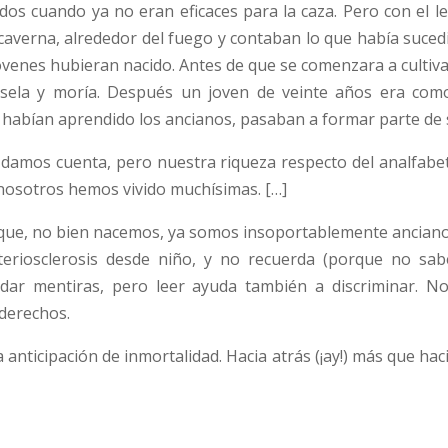
os cuando ya no eran eficaces para la caza. Pero con el len
caverna, alrededor del fuego y contaban lo que había sucedi
jóvenes hubieran nacido. Antes de que se comenzara a cultiv
rsela y moría. Después un joven de veinte años era como
ue habían aprendido los ancianos, pasaban a formar parte de
 damos cuenta, pero nuestra riqueza respecto del analfabeto
 y nosotros hemos vivido muchísimas. […]
e que, no bien nacemos, ya somos insoportablemente ancianos
teriosclerosis desde niño, y no recuerda (porque no sa
ar mentiras, pero leer ayuda también a discriminar. No
 derechos.
 anticipación de inmortalidad. Hacia atrás (¡ay!) más que ha