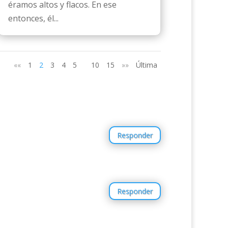
éramos altos y flacos. En ese
entonces, él...
««
1
2
3
4
5
10
15
»»
Última
Responder
Responder