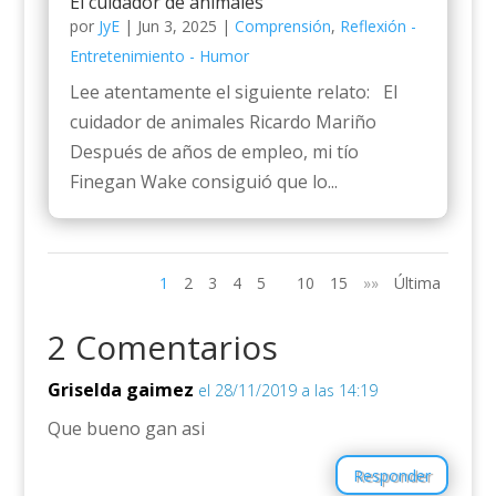
El cuidador de animales
por
JyE
|
Jun 3, 2025
|
Comprensión
,
Reflexión -
Entretenimiento - Humor
Lee atentamente el siguiente relato: El
cuidador de animales Ricardo Mariño
Después de años de empleo, mi tío
Finegan Wake consiguió que lo...
1
2
3
4
5
10
15
»»
Última
2 Comentarios
Griselda gaimez
el 28/11/2019 a las 14:19
Que bueno gan asi
Responder