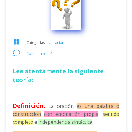

Categorías:
La oración
v
Comentarios: 4
Lee atentamente la siguiente
teoría:
Definición:
La oración
e
s una palabra o
construcción
con entonación propia
,
sentido
completo
e
independencia sintáctica
.