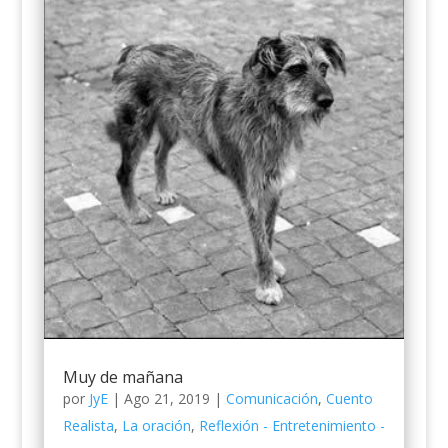
Muy de mañana
por
JyE
|
Ago 21, 2019
|
Comunicación
,
Cuento
Realista
,
La oración
,
Reflexión - Entretenimiento -