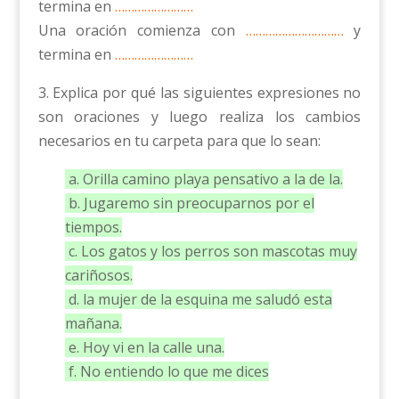
termina en
……………………
Una oración comienza con
…………………………
y
termina en
……………………
3. Explica por qué las siguientes expresiones no
son oraciones y luego realiza los cambios
necesarios en tu carpeta para que lo sean:
a. Orilla camino playa pensativo a la de la.
b. Jugaremo sin preocuparnos por el
tiempos.
c. Los gatos y los perros son mascotas muy
cariñosos.
d. la mujer de la esquina me saludó esta
mañana.
e. Hoy vi en la calle una.
f. No entiendo lo que me dices