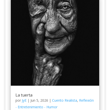
La tuerta
por
JyE
|
Jun 5, 2026
|
Cuento Realista
,
Reflexión
- Entretenimiento - Humor