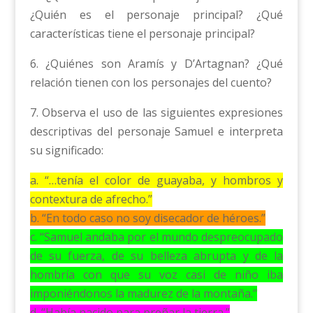
¿Quién es el personaje principal? ¿Qué
características tiene el personaje principal?
6. ¿Quiénes son Aramís y D’Artagnan? ¿Qué
relación tienen con los personajes del cuento?
7. Observa el uso de las siguientes expresiones
descriptivas del personaje Samuel e interpreta
su significado:
a. “…tenía el color de guayaba, y hombros y
contextura de afrecho.”
b. “En todo caso no soy disecador de héroes.”
c. “Samuel andaba por el mundo despreocupado
de su fuerza, de su belleza abrupta y de la
hombría con que su voz casi de niño iba
imponiéndonos la madurez de la montaña.”
d. “Había nacido para preñar la tierra.”