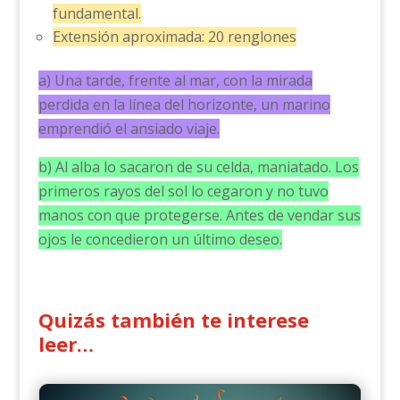
fundamental.
Extensión aproximada: 20 renglones
a) Una tarde, frente al mar, con la mirada
perdida en la línea del horizonte, un marino
emprendió el ansiado viaje.
b) Al alba lo sacaron de su celda, maniatado. Los
primeros rayos del sol lo cegaron y no tuvo
manos con que protegerse. Antes de vendar sus
ojos le concedieron un último deseo.
Quizás también te interese
leer…