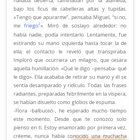
hallaba desierta; caminaban por la alameda,
bajo los ficus de cabelleras altas y tupidas.
«Tengo que apurarme”, pensaba Miguel, “si no,
2
me
friego
«. Miró de soslayo alrededor: no
había nadie, podía intentarlo. Lentamente, fue
estirando su mano izquierda hasta tocar la de
ella; el contacto le reveló que transpiraba.
Imploró que ocurriera un milagro, que cesara
aquella humillación. «Qué le digo –pensaba- qué
le digo». Ella acababa de retirar su mano y él se
sentía desamparado y ridículo. Todas las frases
radiantes, preparadas febrilmente en la víspera,
se habían disuelto como globos de espuma.
-Flora -balbuceó-, he esperado mucho tiempo
este momento. Desde que te conozco solo
pienso en ti. Estoy enamorado por primera vez,
créeme, nunca había conocido una muchacha