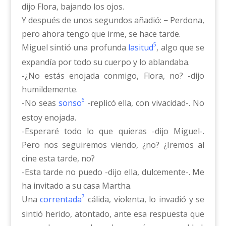
dijo Flora, bajando los ojos.
Y después de unos segundos añadió: − Perdona,
pero ahora tengo que irme, se hace tarde.
5
Miguel sintió una profunda
lasitud
, algo que se
expandía por todo su cuerpo y lo ablandaba.
-¿No estás enojada conmigo, Flora, no? -dijo
humildemente.
6
-No seas
sonso
-replicó ella, con vivacidad-. No
estoy enojada.
-Esperaré todo lo que quieras -dijo Miguel-.
Pero nos seguiremos viendo, ¿no? ¿Iremos al
cine esta tarde, no?
-Esta tarde no puedo -dijo ella, dulcemente-. Me
ha invitado a su casa Martha.
7
Una
correntada
cálida, violenta, lo invadió y se
sintió herido, atontado, ante esa respuesta que