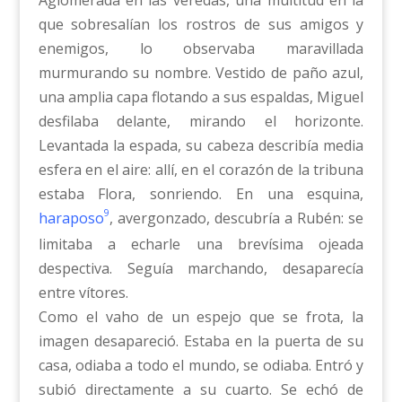
Aglomerada en las veredas, una multitud en la
que sobresalían los rostros de sus amigos y
enemigos, lo observaba maravillada
murmurando su nombre. Vestido de paño azul,
una amplia capa flotando a sus espaldas, Miguel
desfilaba delante, mirando el horizonte.
Levantada la espada, su cabeza describía media
esfera en el aire: allí, en el corazón de la tribuna
estaba Flora, sonriendo. En una esquina,
9
haraposo
, avergonzado, descubría a Rubén: se
limitaba a echarle una brevísima ojeada
despectiva. Seguía marchando, desaparecía
entre vítores.
Como el vaho de un espejo que se frota, la
imagen desapareció. Estaba en la puerta de su
casa, odiaba a todo el mundo, se odiaba. Entró y
subió directamente a su cuarto. Se echó de