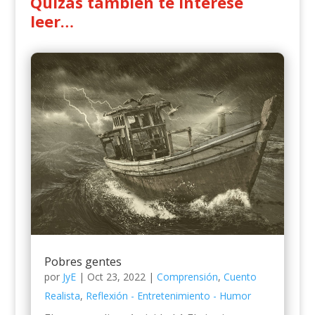
Quizás también te interese
leer…
Pobres gentes
por
JyE
|
Oct 23, 2022
|
Comprensión
,
Cuento
Realista
,
Reflexión - Entretenimiento - Humor