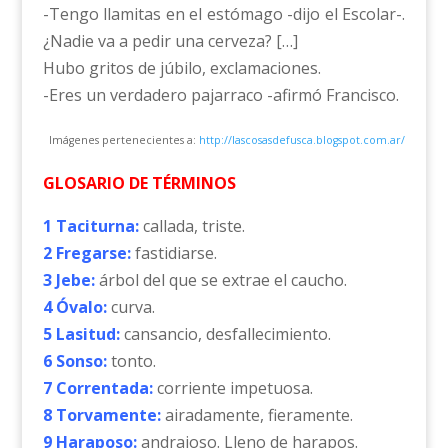
-Tengo llamitas en el estómago -dijo el Escolar-.
¿Nadie va a pedir una cerveza? […]
Hubo gritos de júbilo, exclamaciones.
-Eres un verdadero pajarraco -afirmó Francisco.
Imágenes pertenecientes a:
http://lascosasdefusca.blogspot.com.ar/
GLOSARIO DE TÉRMINOS
1 Taciturna:
callada, triste.
2 Fregarse:
fastidiarse.
3 Jebe:
árbol del que se extrae el caucho.
4 Óvalo:
curva.
5 Lasitud:
cansancio, desfallecimiento.
6 Sonso:
tonto.
7 Correntada:
corriente impetuosa.
8 Torvamente:
airadamente, fieramente.
9 Haraposo:
andrajoso. Lleno de harapos.