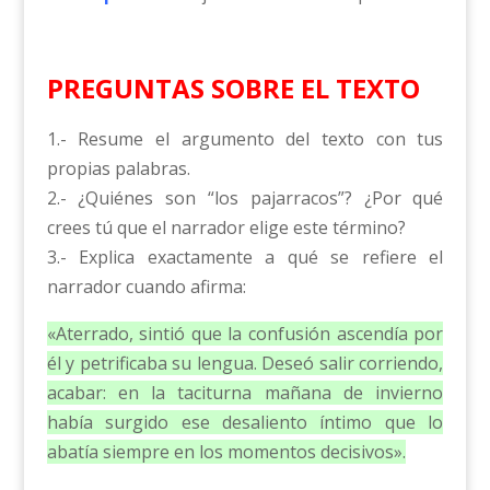
PREGUNTAS SOBRE EL TEXTO
1.- Resume el argumento del texto con tus
propias palabras.
2.- ¿Quiénes son “los pajarracos”? ¿Por qué
crees tú que el narrador elige este término?
3.- Explica exactamente a qué se refiere el
narrador cuando afirma:
«Aterrado, sintió que la confusión ascendía por
él y petrificaba su lengua. Deseó salir corriendo,
acabar: en la taciturna mañana de invierno
había surgido ese desaliento íntimo que lo
abatía siempre en los momentos decisivos».