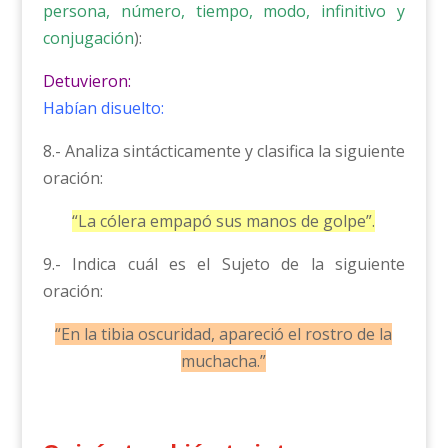
persona, número, tiempo, modo, infinitivo y
conjugación
):
Detuvieron:
Habían disuelto:
8.- Analiza sintácticamente y clasifica la siguiente
oración:
“La cólera empapó sus manos de golpe”.
9.- Indica cuál es el Sujeto de la siguiente
oración:
“En la tibia oscuridad, apareció el rostro de la
muchacha.”