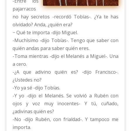
-Entre los
pajarracos
no hay secretos -recordó Tobías-. ¿Ya te has
olvidado? Anda, ¿quién era?
− Qué te importa -dijo Miguel.
-Muchísimo -dijo Tobías-. Tengo que saber con
quién andas para saber quién eres.
-Toma mientras -dijo el Melanés a Miguel-. Una
a cero.
-¿A que adivino quién es? -dijo Francisco-.
¿Ustedes no?
-Yo ya sé -dijo Tobías.
-Y yo -dijo el Melanés. Se volvió a Rubén con
ojos y voz muy inocentes- Y tú, cuñado,
¿adivinas quién es?
-No -dijo Rubén, con frialdad-. Y tampoco me
importa.