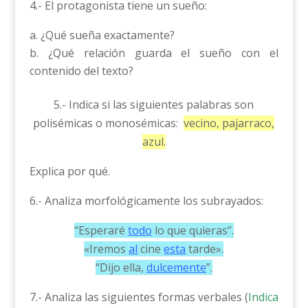
4.- El protagonista tiene un sueño:
¿Qué sueña exactamente?
¿Qué relación guarda el sueño con el
contenido del texto?
5.- Indica si las siguientes palabras son
polisémicas o monosémicas:
vecino, pajarraco,
azul.
Explica por qué.
6.- Analiza morfológicamente los subrayados:
“Esperaré
todo
lo que quieras”.
«Iremos
al
cine
esta
tarde».
“Dijo ella,
dulcemente
”.
7.- Analiza las siguientes formas verbales (
Indica