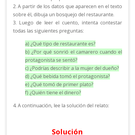
2. A partir de los datos que aparecen en el texto
sobre él, dibuja un bosquejo del restaurante.
3. Luego de leer el cuento, intenta contestar
todas las siguientes preguntas:
a) ¿Qué tipo de restaurante es?
b) ¿Por qué sonrió el camarero cuando el
protagonista se sentó?
c) ¿Podrías describir a la mujer del dueño?
d) ¿Qué bebida tomó el protagonista?
e) ¿Qué tomó de primer plato?
f) ¿Quién tiene el dinero?
4. A continuación, lee la solución del relato:
Solución