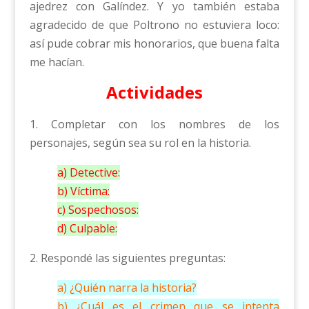
ajedrez con Galíndez. Y yo también estaba
agradecido de que Poltrono no estuviera loco:
así pude cobrar mis honorarios, que buena falta
me hacían.
Actividades
1. Completar con los nombres de los
personajes, según sea su rol en la historia.
a) Detective:
b) Víctima:
c) Sospechosos:
d) Culpable:
2. Respondé las siguientes preguntas:
a) ¿Quién narra la historia?
b) ¿Cuál es el crimen que se intenta