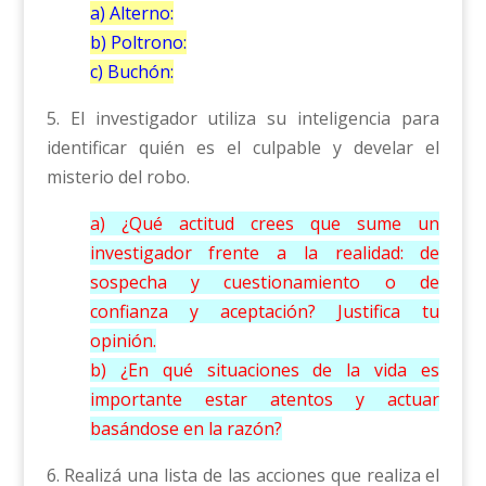
a) Alterno:
b) Poltrono:
c) Buchón:
5. El investigador utiliza su inteligencia para
identificar quién es el culpable y develar el
misterio del robo.
a) ¿Qué actitud crees que sume un
investigador frente a la realidad: de
sospecha y cuestionamiento o de
confianza y aceptación? Justifica tu
opinión.
b) ¿En qué situaciones de la vida es
importante estar atentos y actuar
basándose en la razón?
6. Realizá una lista de las acciones que realiza el