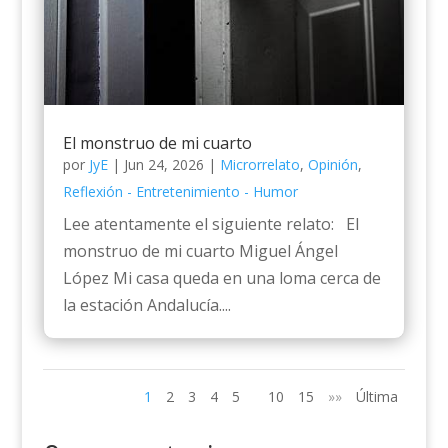
El monstruo de mi cuarto
por
JyE
|
Jun 24, 2026
|
Microrrelato
,
Opinión
,
Reflexión - Entretenimiento - Humor
Lee atentamente el siguiente relato: El
monstruo de mi cuarto Miguel Ángel
López Mi casa queda en una loma cerca de
la estación Andalucía....
1
2
3
4
5
10
15
»»
Última