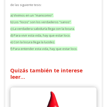
de las siguiente tesis:
a) Vivimos en un “manicomio”.
b) Los “locos” son los verdaderos “sanos”.
c) La verdadera sabiduría llega con la locura.
d) Para vivir esta vida, hay que estar loco.
e) Con la locura llega la lucidez.
f) Para entender esta vida, hay que estar loco.
Quizás también te interese
leer…