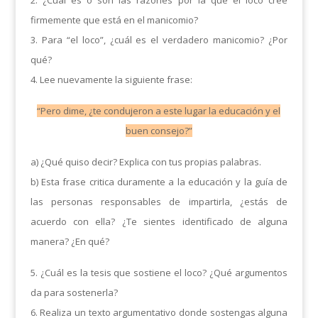
2. ¿Cuál es o son las razones por la que el loco cree
firmemente que está en el manicomio?
3. Para “el loco”, ¿cuál es el verdadero manicomio? ¿Por
qué?
4. Lee nuevamente la siguiente frase:
“Pero dime, ¿te condujeron a este lugar la educación y el
buen consejo?”
a) ¿Qué quiso decir? Explica con tus propias palabras.
b) Esta frase critica duramente a la educación y la guía de
las personas responsables de impartirla, ¿estás de
acuerdo con ella? ¿Te sientes identificado de alguna
manera? ¿En qué?
5. ¿Cuál es la tesis que sostiene el loco? ¿Qué argumentos
da para sostenerla?
6. Realiza un texto argumentativo donde sostengas alguna