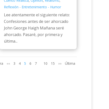
Cuento Realista
,
Opinión
,
Realismo
,
Reflexión - Entretenimiento - Humor
Lee atentamente el siguiente relato:
Confesiones antes de ser ahorcado
John George Haigh Mañana seré
ahorcado. Pasaré, por primera y
última...
ra
««
3
4
5
6
7
10
15
»»
Última