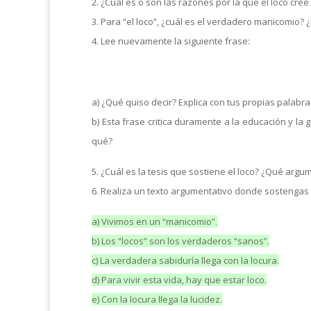
2. ¿Cuál es o son las razones por la que el loco cr
3. Para “el loco”, ¿cuál es el verdadero manicomio? 
4. Lee nuevamente la siguiente frase:
a) ¿Qué quiso decir? Explica con tus propias palabra
b) Esta frase critica duramente a la educación y la
qué?
5. ¿Cuál es la tesis que sostiene el loco? ¿Qué arg
6. Realiza un texto argumentativo donde sostengas a
a) Vivimos en un “manicomio”.
b) Los “locos” son los verdaderos “sanos”.
c) La verdadera sabiduría llega con la locura.
d) Para vivir esta vida, hay que estar loco.
e) Con la locura llega la lucidez.