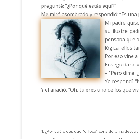
pregunté: “¿Por qué estás aquí?”
Me miró asombrado y respondió: “Es una 
Mi padre quiso
su ilustre pa
pensaba que de
lógica, ellos 
Por eso vine a
Enseguida se vo
– “Pero dime, 
Yo respondí: “N
Y el añadió: “Oh, tú eres uno de los que vi
1. ¿Por qué crees que “el loco” considera inadecuada