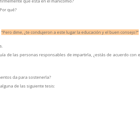
ee firmemente que está en el manicomio?
¿Por qué?
“Pero dime, ¿te condujeron a este lugar la educación y el buen consejo?”
s.
 guía de las personas responsables de impartirla, ¿estás de acuerdo con 
umentos da para sostenerla?
lguna de las siguiente tesis: