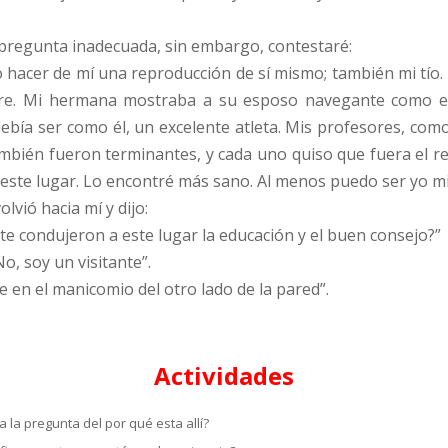
pregunta inadecuada, sin embargo, contestaré:
 hacer de mí una reproducción de sí mismo; también mi tío
dre. Mi hermana mostraba a su esposo navegante como el
bía ser como él, un excelente atleta. Mis profesores, como e
también fueron terminantes, y cada uno quiso que fuera el re
 este lugar. Lo encontré más sano. Al menos puedo ser yo m
lvió hacia mí y dijo:
¿te condujeron a este lugar la educación y el buen consejo?”
o, soy un visitante”.
ve en el manicomio del otro lado de la pared”.
Actividades
 la pregunta del por qué esta allí?