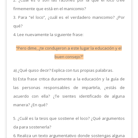
2. ¿Cuál es o son las razones por la que el loco cree
firmemente que está en el manicomio?
3. Para “el loco”, ¿cuál es el verdadero manicomio? ¿Por
qué?
4. Lee nuevamente la siguiente frase:
“Pero dime, ¿te condujeron a este lugar la educación y el
buen consejo?”
a) ¿Qué quiso decir? Explica con tus propias palabras.
b) Esta frase critica duramente a la educación y la guía de
las personas responsables de impartirla, ¿estás de
acuerdo con ella? ¿Te sientes identificado de alguna
manera? ¿En qué?
5. ¿Cuál es la tesis que sostiene el loco? ¿Qué argumentos
da para sostenerla?
6. Realiza un texto argumentativo donde sostengas alguna