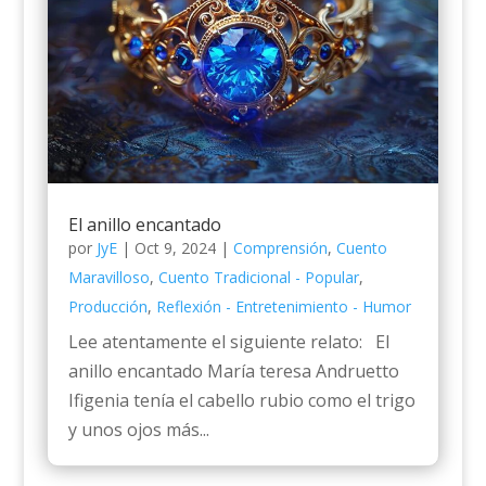
El anillo encantado
por
JyE
|
Oct 9, 2024
|
Comprensión
,
Cuento
Maravilloso
,
Cuento Tradicional - Popular
,
Producción
,
Reflexión - Entretenimiento - Humor
Lee atentamente el siguiente relato: El
anillo encantado María teresa Andruetto
Ifigenia tenía el cabello rubio como el trigo
y unos ojos más...