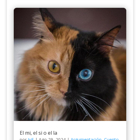
El mi, el si o el la
por
JyE
|
Ago 29, 2024
|
Argumentación
,
Cuento