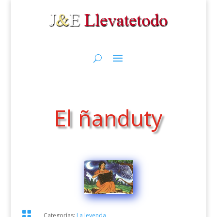
El ñanduty

Categorías:
La leyenda