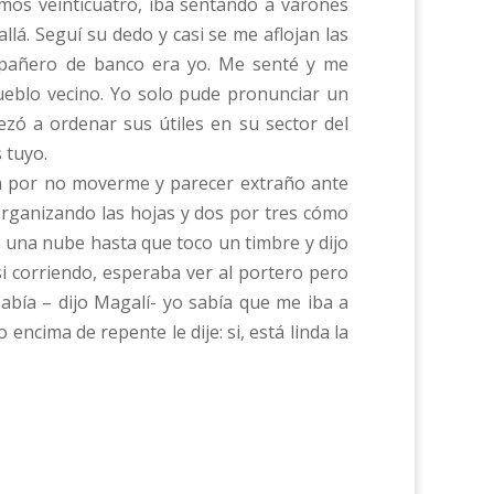
amos veinticuatro, iba sentando a varones
llá. Seguí su dedo y casi se me aflojan las
mpañero de banco era yo. Me senté y me
ueblo vecino. Yo solo pude pronunciar un
ó a ordenar sus útiles en su sector del
s tuyo.
a por no moverme y parecer extraño ante
rganizando las hojas y dos por tres cómo
 una nube hasta que toco un timbre y dijo
si corriendo, esperaba ver al portero pero
 sabía – dijo Magalí- yo sabía que me iba a
ncima de repente le dije: si, está linda la