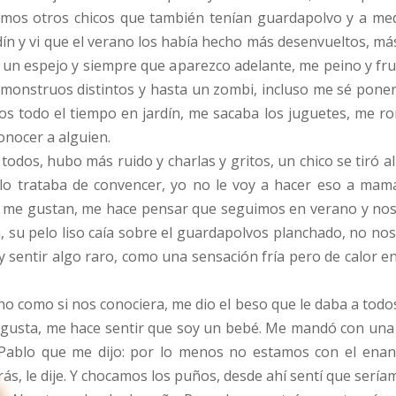
amos otros chicos que también tenían guardapolvo y a me
dín y vi que el verano los había hecho más desenvueltos, má
un espejo y siempre que aparezco adelante, me peino y frunz
e monstruos distintos y hasta un zombi, incluso me sé poner
s todo el tiempo en jardín, me sacaba los juguetes, me ro
onocer a alguien.
odos, hubo más ruido y charlas y gritos, un chico se tiró al
lo trataba de convencer, yo no le voy a hacer eso a mam
 me gustan, me hace pensar que seguimos en verano y nos v
a, su pelo liso caía sobre el guardapolvos planchado, no no
 sentir algo raro, como una sensación fría pero de calor en 
o como si nos conociera, me dio el beso que le daba a todo
 gusta, me hace sentir que soy un bebé. Me mandó con una 
a Pablo que me dijo: por lo menos no estamos con el enani
trás, le dije. Y chocamos los puños, desde ahí sentí que ser