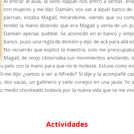
Al entrar al aula, la seño Raquel nos entró a sentar, ér
con mujeres y me dijo: Damián, vos vas a aquél banco de a
piernas, estaba Magalí, mirándome, viendo que su co
tendió la mano diciendo que era Magalí y venía de un p
Damián apenas audible. Se acomodó en el banco y empez
banco, puso una regla de división y dijo: de acá para allá e
No recuerdo que explicó la maestra, solo me preocupab
Magalí, de reojo observaba sus movimientos anotando, o
u pelo con la mano para que no le moleste. Estuve como en
lí me dijo: ¿vamos a ver a Alfredo? Si dije y la acompañé ca
o, dos vacas, un gallinero y siete conejos en una jaula. Yo
Yo medio shockeado todavía por la nueva vida que se me vino e
Actividades