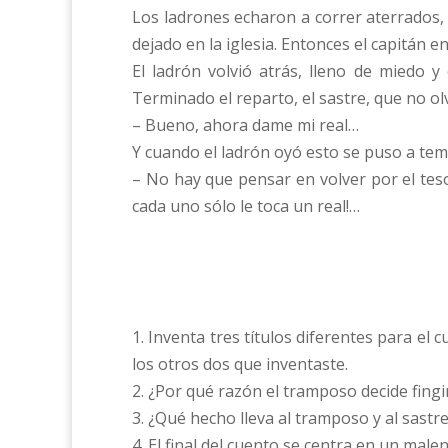
Los ladrones echaron a correr aterrados,
dejado en la iglesia. Entonces el capitán 
El ladrón volvió atrás, lleno de miedo 
Terminado el reparto, el sastre, que no olv
– Bueno, ahora dame mi real…
Y cuando el ladrón oyó esto se puso a te
– No hay que pensar en volver por el teso
cada uno sólo le toca un real!…
1. Inventa tres títulos diferentes para el 
los otros dos que inventaste.
2. ¿Por qué razón el tramposo decide fingi
3. ¿Qué hecho lleva al tramposo y al sastr
4. El final del cuento se centra en un malen