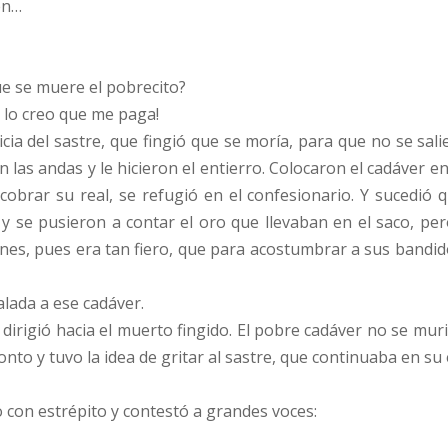
én…
ue se muere el pobrecito?
a lo creo que me paga!
ia del sastre, que fingió que se moría, para que no se sali
n las andas y le hicieron el entierro. Colocaron el cadáver en 
obrar su real, se refugió en el confesionario. Y sucedió q
a y se pusieron a contar el oro que llevaban en el saco, p
nes, pues era tan fiero, que para acostumbrar a sus bandido
lada a ese cadáver.
dirigió hacia el muerto fingido. El pobre cadáver no se mur
nto y tuvo la idea de gritar al sastre, que continuaba en su 
io con estrépito y contestó a grandes voces: