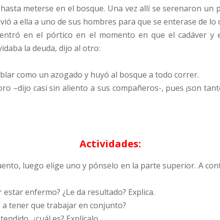
 hasta meterse en el bosque. Una vez allí se serenaron un 
envió a ella a uno de sus hombres para que se enterase de lo 
y entró en el pórtico en el momento en que el cadáver y e
idaba la deuda, dijo al otro:
mblar como un azogado y huyó al bosque a todo correr.
ro –dijo casi sin aliento a sus compañeros-, pues ¡son tanto
Actividades:
cuento, luego elige uno y pónselo en la parte superior. A co
r estar enfermo? ¿Le da resultado? Explica.
e a tener que trabajar en conjunto?
tendido, ¿cuál es? Explícalo.