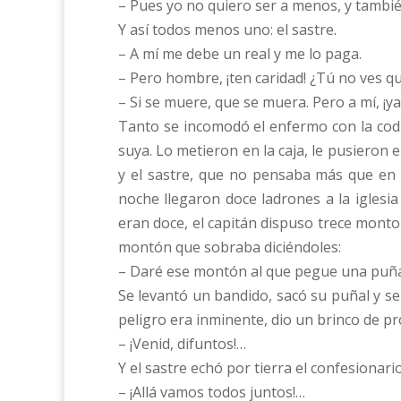
– Pues yo no quiero ser a menos, y tambi
Y así todos menos uno: el sastre.
– A mí me debe un real y me lo paga.
– Pero hombre, ¡ten caridad! ¿Tú no ves q
– Si se muere, que se muera. Pero a mí, ¡y
Tanto se incomodó el enfermo con la codic
suya. Lo metieron en la caja, le pusieron e
y el sastre, que no pensaba más que en c
noche llegaron doce ladrones a la iglesi
eran doce, el capitán dispuso trece monto
montón que sobraba diciéndoles:
– Daré ese montón al que pegue una puña
Se levantó un bandido, sacó su puñal y se 
peligro era inminente, dio un brinco de pro
– ¡Venid, difuntos!…
Y el sastre echó por tierra el confesionar
– ¡Allá vamos todos juntos!…