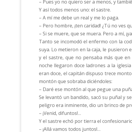
– Pues yo no quiero ser a menos, y tambi
Y así todos menos uno: el sastre.
– A mí me debe un real y me lo paga.
– Pero hombre, ¡ten caridad! ¿Tú no ves q
– Si se muere, que se muera. Pero a mí, ¡y
Tanto se incomodó el enfermo con la codic
suya. Lo metieron en la caja, le pusieron e
y el sastre, que no pensaba más que en c
noche llegaron doce ladrones a la iglesi
eran doce, el capitán dispuso trece monto
montón que sobraba diciéndoles:
– Daré ese montón al que pegue una puña
Se levantó un bandido, sacó su puñal y se 
peligro era inminente, dio un brinco de pro
– ¡Venid, difuntos!…
Y el sastre echó por tierra el confesionar
– ¡Allá vamos todos juntos!…