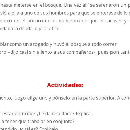
 hasta meterse en el bosque. Una vez allí se serenaron un 
envió a ella a uno de sus hombres para que se enterase de lo 
y entró en el pórtico en el momento en que el cadáver y e
idaba la deuda, dijo al otro:
mblar como un azogado y huyó al bosque a todo correr.
ro –dijo casi sin aliento a sus compañeros-, pues ¡son tanto
Actividades:
cuento, luego elige uno y pónselo en la parte superior. A co
r estar enfermo? ¿Le da resultado? Explica.
e a tener que trabajar en conjunto?
tendido, ¿cuál es? Explícalo.