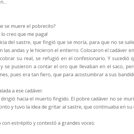
én…
ue se muere el pobrecito?
a lo creo que me paga!
ia del sastre, que fingió que se moría, para que no se sali
n las andas y le hicieron el entierro. Colocaron el cadáver en 
obrar su real, se refugió en el confesionario. Y sucedió q
a y se pusieron a contar el oro que llevaban en el saco, p
nes, pues era tan fiero, que para acostumbrar a sus bandido
lada a ese cadáver.
dirigió hacia el muerto fingido. El pobre cadáver no se mur
nto y tuvo la idea de gritar al sastre, que continuaba en su 
io con estrépito y contestó a grandes voces: