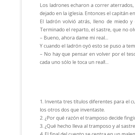
Los ladrones echaron a correr aterrados,
dejado en la iglesia. Entonces el capitán 
El ladrón volvió atrás, lleno de miedo 
Terminado el reparto, el sastre, que no olv
– Bueno, ahora dame mi real…
Y cuando el ladrón oyó esto se puso a te
– No hay que pensar en volver por el teso
cada uno sólo le toca un real!…
1. Inventa tres títulos diferentes para el 
los otros dos que inventaste.
2. ¿Por qué razón el tramposo decide fingi
3. ¿Qué hecho lleva al tramposo y al sastr
4. El final del cuento se centra en un malen