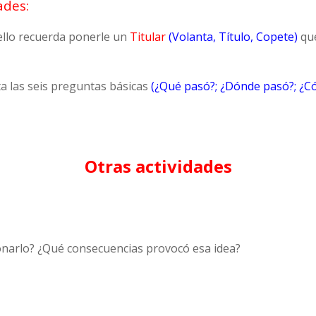
ades:
ello recuerda ponerle un
Titular
(Volanta, Título, Copete)
que
sta las seis preguntas básicas
(¿Qué pasó?; ¿Dónde pasó?; ¿C
Otras actividades
ionarlo? ¿Qué consecuencias provocó esa idea?