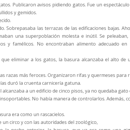
tos. Publicaron avisos pidiendo gatos. Fue un espectáculo o
llidos y gemidos.
ecido.
. Sobrepasaba las terrazas de las edificaciones bajas. Aho
maban una superpoblación molesta e inútil. Se peleaban,
ados y famélicos. No encontraban alimento adecuado en 
que eliminar a los gatos, la basura alcanzaba el alto de 
 las razas más feroces. Organizaron rifas y quermeses para 
ías duró la cruenta carnicería gatuna.
 alcanzaba a un edificio de cinco pisos, ya no quedaba gato 
on insoportables. No había manera de controlarlos. Además, c
asura era como un rascacielos.
un circo y con las autoridades del zoológico,