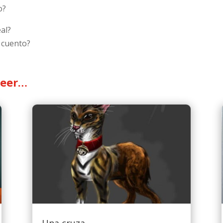
o?
al?
 cuento?
leer…