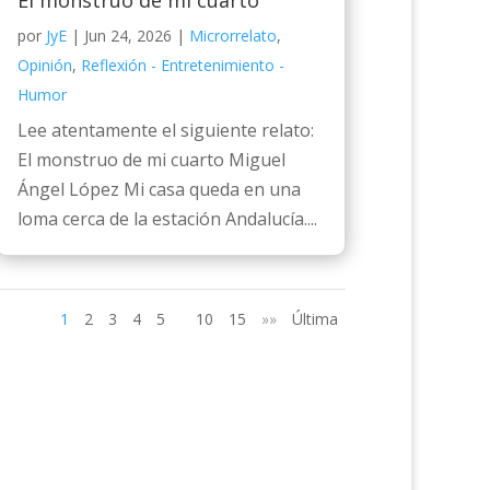
El monstruo de mi cuarto
por
JyE
|
Jun 24, 2026
|
Microrrelato
,
Opinión
,
Reflexión - Entretenimiento -
Humor
Lee atentamente el siguiente relato:
El monstruo de mi cuarto Miguel
Ángel López Mi casa queda en una
loma cerca de la estación Andalucía....
1
2
3
4
5
10
15
»»
Última