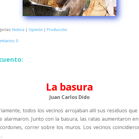
gorías:
Noticia
|
Opinión
|
Producción
ntarios: 0
cuento:
La basura
Juan Carlos Dido
iariamente, todos los vecinos arrojaban allí sus residuos q
e alarmaron. Junto con la basura, las ratas aumentaron en
s cordones, correr sobre los muros. Los vecinos coincidier
s…