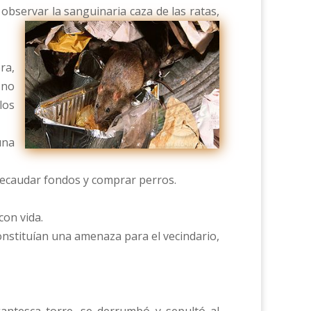
bservar la sanguinaria caza de las ratas,
ra,
 no
los
una
recaudar fondos y comprar perros.
con vida.
onstituían una amenaza para el vecindario,