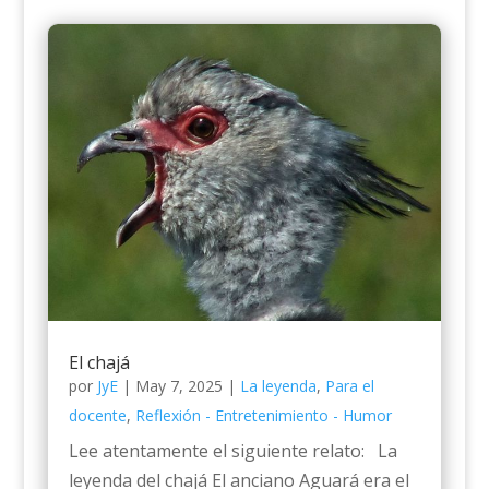
El chajá
por
JyE
|
May 7, 2025
|
La leyenda
,
Para el
docente
,
Reflexión - Entretenimiento - Humor
Lee atentamente el siguiente relato: La
leyenda del chajá El anciano Aguará era el