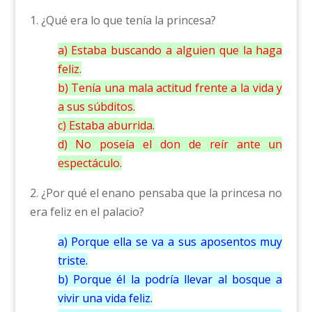
1. ¿Qué era lo que tenía la princesa?
a) Estaba buscando a alguien que la haga
feliz.
b) Tenía una mala actitud frente a la vida y
a sus súbditos.
c) Estaba aburrida.
d) No poseía el don de reír ante un
espectáculo.
2. ¿Por qué el enano pensaba que la princesa no
era feliz en el palacio?
a) Porque ella se va a sus aposentos muy
triste.
b) Porque él la podría llevar al bosque a
vivir una vida feliz.