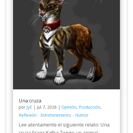
Una cruza
por
JyE
|
Jul 7, 2026
|
Opinión
,
Producción
,
Reflexión - Entretenimiento - Humor
Lee atentamente el siguiente relato: Una
cruza Franz Kafka Tengo un animal