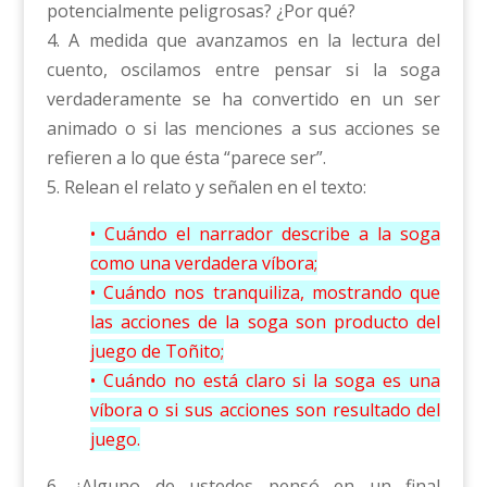
potencialmente peligrosas? ¿Por qué?
4. A medida que avanzamos en la lectura del
cuento, oscilamos entre pensar si la soga
verdaderamente se ha convertido en un ser
animado o si las menciones a sus acciones se
refieren a lo que ésta “parece ser”.
5. Relean el relato y señalen en el texto:
• Cuándo el narrador describe a la soga
como una verdadera víbora;
• Cuándo nos tranquiliza, mostrando que
las acciones de la soga son producto del
juego de Toñito;
• Cuándo no está claro si la soga es una
víbora o si sus acciones son resultado del
juego.
6. ¿Alguno de ustedes pensó en un final