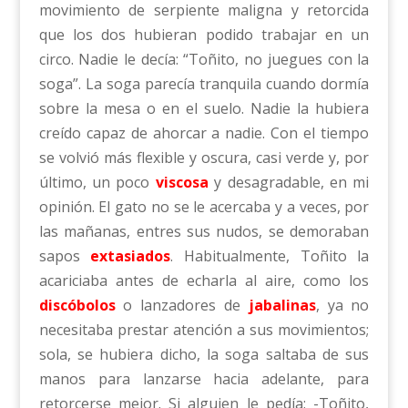
movimiento de serpiente maligna y retorcida
que los dos hubieran podido trabajar en un
circo. Nadie le decía: “Toñito, no juegues con la
soga”. La soga parecía tranquila cuando dormía
sobre la mesa o en el suelo. Nadie la hubiera
creído capaz de ahorcar a nadie. Con el tiempo
se volvió más flexible y oscura, casi verde y, por
último, un poco
viscosa
y desagradable, en mi
opinión. El gato no se le acercaba y a veces, por
las mañanas, entres sus nudos, se demoraban
sapos
extasiados
. Habitualmente, Toñito la
acariciaba antes de echarla al aire, como los
discóbolos
o lanzadores de
jabalinas
, ya no
necesitaba prestar atención a sus movimientos;
sola, se hubiera dicho, la soga saltaba de sus
manos para lanzarse hacia adelante, para
retorcerse mejor. Si alguien le pedía: -Toñito,