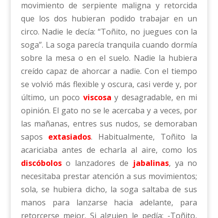
movimiento de serpiente maligna y retorcida
que los dos hubieran podido trabajar en un
circo. Nadie le decía: “Toñito, no juegues con la
soga”. La soga parecía tranquila cuando dormía
sobre la mesa o en el suelo. Nadie la hubiera
creído capaz de ahorcar a nadie. Con el tiempo
se volvió más flexible y oscura, casi verde y, por
último, un poco
viscosa
y desagradable, en mi
opinión. El gato no se le acercaba y a veces, por
las mañanas, entres sus nudos, se demoraban
sapos
extasiados
. Habitualmente, Toñito la
acariciaba antes de echarla al aire, como los
discóbolos
o lanzadores de
jabalinas
, ya no
necesitaba prestar atención a sus movimientos;
sola, se hubiera dicho, la soga saltaba de sus
manos para lanzarse hacia adelante, para
retorcerse mejor. Si alguien le pedía: -Toñito,