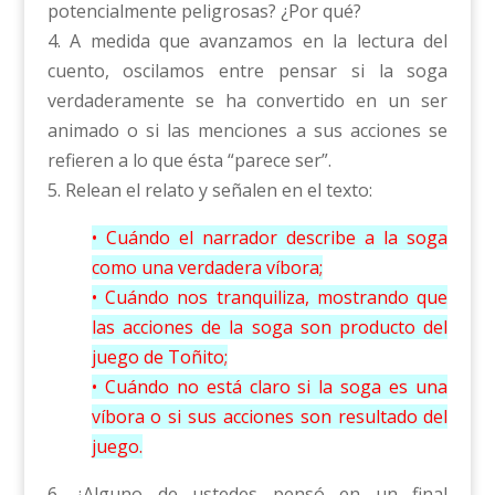
potencialmente peligrosas? ¿Por qué?
4. A medida que avanzamos en la lectura del
cuento, oscilamos entre pensar si la soga
verdaderamente se ha convertido en un ser
animado o si las menciones a sus acciones se
refieren a lo que ésta “parece ser”.
5. Relean el relato y señalen en el texto:
• Cuándo el narrador describe a la soga
como una verdadera víbora;
• Cuándo nos tranquiliza, mostrando que
las acciones de la soga son producto del
juego de Toñito;
• Cuándo no está claro si la soga es una
víbora o si sus acciones son resultado del
juego.
6. ¿Alguno de ustedes pensó en un final