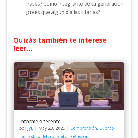
frases? Cómo integrante de tu generación,
¿crees que algún día las citarías?
Quizás también te interese
leer…
Informe diferente
por
JyE
|
May 28, 2025
|
Comprensión
,
Cuento
Fantástico
,
Microrrelato
,
Reflexión -