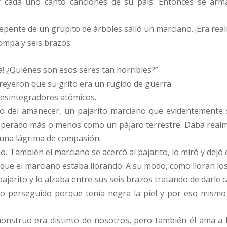
 cada uno cantó canciones de su país. Entonces se arm
 repente de un grupito de árboles salió un marciano. ¡Era rea
ompa y seis brazos.
a! ¿Quiénes son esos seres tan horribles?”
reyeron que su grito era un rugido de guerra.
desintegradores atómicos.
o del amanecer, un pajarito marciano que evidentemente s
sperado más o menos como un pájaro terrestre. Daba realme
 una lágrima de compasión.
. También el marciano se acercó al pajarito, lo miró y dejó
 que el marciano estaba llorando. A su modo, como lloran lo
ajarito y lo alzaba entre sus seis brazos tratando de darle c
do perseguido porque tenía negra la piel y por eso mismo 
onstruo era distinto de nosotros, pero también él ama a 