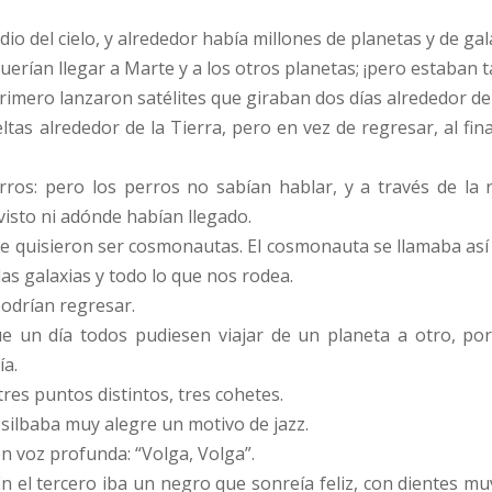
io del cielo, y alrededor había millones de planetas y de gal
rían llegar a Marte y a los otros planetas; ¡pero estaban ta
rimero lanzaron satélites que giraban dos días alrededor de
s alrededor de la Tierra, pero en vez de regresar, al final
erros: pero los perros no sabían hablar, y a través de la 
sto ni adónde habían llegado.
ue quisieron ser cosmonautas. El cosmonauta se llamaba así 
, las galaxias y todo lo que nos rodea.
podrían regresar.
que un día todos pudiesen viajar de un planeta a otro, po
ía.
tres puntos distintos, tres cohetes.
silbaba muy alegre un motivo de jazz.
n voz profunda: “Volga, Volga”.
n el tercero iba un negro que sonreía feliz, con dientes mu