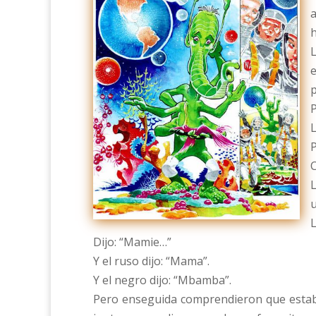
a
h
L
e
p
P
L
C
L
u
L
Dijo: “Mamie…”
Y el ruso dijo: “Mama”.
Y el negro dijo: “Mbamba”.
Pero enseguida comprendieron que estaba