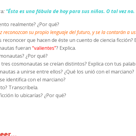
ra
:
“Ésta es una fábula de hoy para sus niños. O tal vez no.
uento realmente? ¿Por qué?
ez reconozcan su propio lenguaje del futuro, y se la contarán a us
reconocer que hacen de éste un cuento de ciencia ficción? Ex
onautas fueran
“valientes”
? Explica.
osmonautas? ¿Por qué?
 tres cosmonautas se creían distintos? Explica con tus palab
nautas a unirse entre ellos? ¿Qué los unió con el marciano?
e identifica con el marciano?
o? Transcríbela.
ficción lo ubicarías? ¿Por qué?
leer…