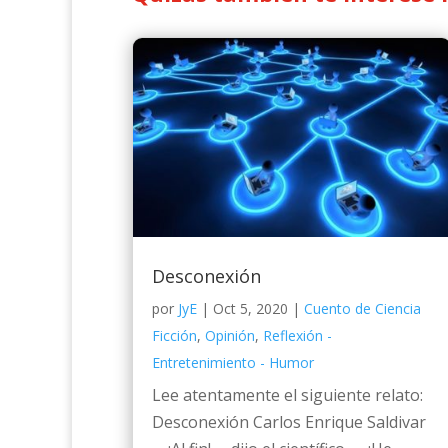
Desconexión
por
JyE
|
Oct 5, 2020
|
Cuento de Ciencia
Ficción
,
Opinión
,
Reflexión -
Entretenimiento - Humor
Lee atentamente el siguiente relato:
Desconexión Carlos Enrique Saldivar