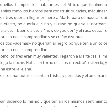
quellos tiempos, los habitantes del África, que finalmen
ábiles como los blancos para construir ciudades, máquina
os tres querían llegar primero a Marte para demostrar quié
n efecto, no quería al ruso y el ruso no quería al nortea
ara decir buen día decía: “how do you do?” y el ruso decía
or eso no se comprendían y se creían distintos.
os dos –además– no querían al negro porque tenía un color 
Por eso no se comprendían.
omo los tres eran muy valientes, llegaron a Marte casi al m
legó la noche. Había en torno de ellos un extraño silencio, y 
na estrella lejana.
os cosmonautas se sentían tristes y perdidos y el americano
n diciendo lo mismo y que tenían los mismos sentimientos.