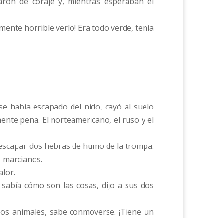
aron de coraje y, mientras esperaban el
lmente horrible verlo! Era todo verde, tenía
e había escapado del nido, cayó al suelo
nte pena. El norteamericano, el ruso y el
 escapar dos hebras de humo de la trompa.
s marcianos.
alor.
sabía cómo son las cosas, dijo a sus dos
los animales, sabe conmoverse. ¡Tiene un