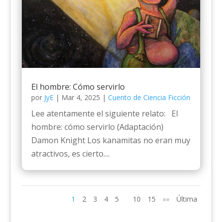
El hombre: Cómo servirlo
por
JyE
|
Mar 4, 2025
|
Cuento de Ciencia Ficción
Lee atentamente el siguiente relato: El
hombre: cómo servirlo (Adaptación)
Damon Knight Los kanamitas no eran muy
atractivos, es cierto....
1
2
3
4
5
10
15
»»
Última