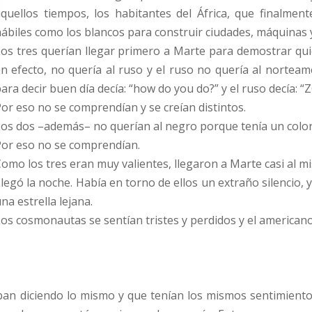
quellos tiempos, los habitantes del África, que finalmen
ábiles como los blancos para construir ciudades, máquina
os tres querían llegar primero a Marte para demostrar quié
n efecto, no quería al ruso y el ruso no quería al nortea
ara decir buen día decía: “how do you do?” y el ruso decía
or eso no se comprendían y se creían distintos.
os dos –además– no querían al negro porque tenía un color 
Por eso no se comprendían.
omo los tres eran muy valientes, llegaron a Marte casi al m
legó la noche. Había en torno de ellos un extraño silencio, y 
na estrella lejana.
os cosmonautas se sentían tristes y perdidos y el americano
n diciendo lo mismo y que tenían los mismos sentimientos.