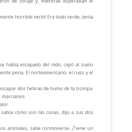
aron de coraje y, mientras esperaban el
lmente horrible verlo! Era todo verde, tenía
e había escapado del nido, cayó al suelo
nte pena. El norteamericano, el ruso y el
 escapar dos hebras de humo de la trompa.
s marcianos.
alor.
sabía cómo son las cosas, dijo a sus dos
los animales, sabe conmoverse. ¡Tiene un