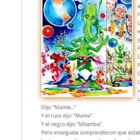
a
h
L
e
p
P
L
C
L
u
L
Dijo: “Mamie…”
Y el ruso dijo: “Mama”.
Y el negro dijo: “Mbamba”.
Pero enseguida comprendieron que estaba