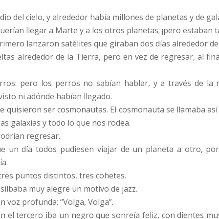
io del cielo, y alrededor había millones de planetas y de gal
rían llegar a Marte y a los otros planetas; ¡pero estaban ta
rimero lanzaron satélites que giraban dos días alrededor de
s alrededor de la Tierra, pero en vez de regresar, al final
erros: pero los perros no sabían hablar, y a través de la 
sto ni adónde habían llegado.
ue quisieron ser cosmonautas. El cosmonauta se llamaba así 
, las galaxias y todo lo que nos rodea.
podrían regresar.
que un día todos pudiesen viajar de un planeta a otro, po
ía.
tres puntos distintos, tres cohetes.
silbaba muy alegre un motivo de jazz.
n voz profunda: “Volga, Volga”.
n el tercero iba un negro que sonreía feliz, con dientes mu