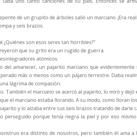
 cada uno cantó canciones de su país. Entonces se arm
 repente de un grupito de árboles salió un marciano. ¡Era rea
ompa y seis brazos.
a! ¿Quiénes son esos seres tan horribles?”
reyeron que su grito era un rugido de guerra.
desintegradores atómicos.
o del amanecer, un pajarito marciano que evidentemente s
sperado más o menos como un pájaro terrestre. Daba realme
 una lágrima de compasión.
. También el marciano se acercó al pajarito, lo miró y dejó
 que el marciano estaba llorando. A su modo, como lloran lo
ajarito y lo alzaba entre sus seis brazos tratando de darle c
do perseguido porque tenía negra la piel y por eso mismo 
onstruo era distinto de nosotros, pero también él ama a 