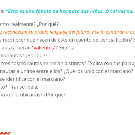
ra
:
“Ésta es una fábula de hoy para sus niños. O tal vez no.
uento realmente? ¿Por qué?
ez reconozcan su propio lenguaje del futuro, y se la contarán a us
reconocer que hacen de éste un cuento de ciencia ficción? Ex
onautas fueran
“valientes”
? Explica.
osmonautas? ¿Por qué?
 tres cosmonautas se creían distintos? Explica con tus palab
nautas a unirse entre ellos? ¿Qué los unió con el marciano?
e identifica con el marciano?
o? Transcríbela.
ficción lo ubicarías? ¿Por qué?
leer…