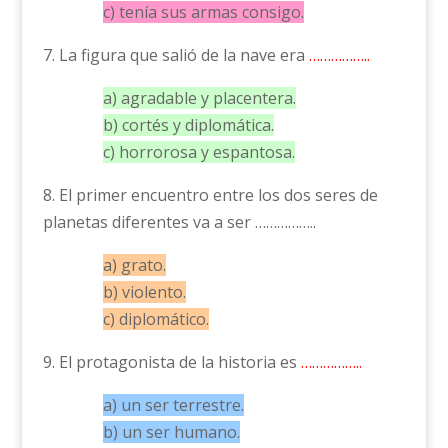
c) tenía sus armas consigo.
7. La figura que salió de la nave era
……………..
a) agradable y placentera.
b) cortés y diplomática.
c) horrorosa y espantosa.
8. El primer encuentro entre los dos seres de
planetas diferentes va a ser ……………..
a) grato.
b) violento.
c) diplomático.
9. El protagonista de la historia es
……………..
a) un ser terrestre.
b) un ser humano.