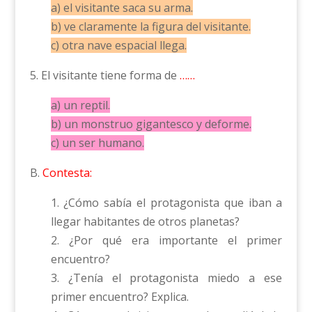
a) el visitante saca su arma.
b) ve claramente la figura del visitante.
c) otra nave espacial llega.
5. El visitante tiene forma de
……
a) un reptil.
b) un monstruo gigantesco y deforme.
c) un ser humano.
B.
Contesta:
1. ¿Cómo sabía el protagonista que iban a
llegar habitantes de otros planetas?
2. ¿Por qué era importante el primer
encuentro?
3. ¿Tenía el protagonista miedo a ese
primer encuentro? Explica.