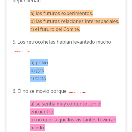
dependerían
……………..
a) los futuros experimentos.
b) las futuras relaciones interespaciales.
c) el futuro del Comité.
5. Los retrocohetes habían levantado mucho
……………..
a) polvo
b) gas
c) tacto
6. Él no se movió porque
……………..
a) se sentía muy contento con el
encuentro.
b) no quería que los visitantes tuvieran
miedo.