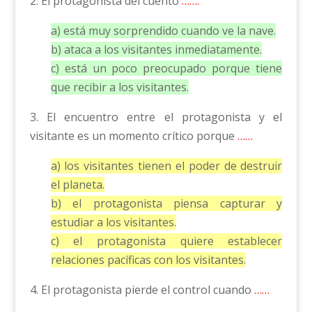
2. El protagonista del cuento
…….
a) está muy sorprendido cuando ve la nave.
b) ataca a los visitantes inmediatamente.
c) está un poco preocupado porque tiene
que recibir a los visitantes.
3. El encuentro entre el protagonista y el
visitante es un momento crítico porque
……
a) los visitantes tienen el poder de destruir
el planeta.
b) el protagonista piensa capturar y
estudiar a los visitantes.
c) el protagonista quiere establecer
relaciones pacíficas con los visitantes.
4. El protagonista pierde el control cuando
……