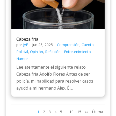
Cabeza fría
por
JyE
|
Jun 25, 2025
|
Comprensión
,
Cuento
Policial
,
Opinión
,
Reflexión - Entretenimiento -
Humor
Lee atentamente el siguiente relato:
Cabeza fría Adolfo Flores Antes de ser
policía, mi habilidad para resolver casos
ayudó a mi hermano Alex. Él...
1
2
3
4
5
10
15
»»
Última