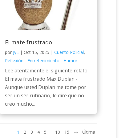
El mate frustrado
por
JyE
|
Oct 15, 2025
|
Cuento Policial
,
Reflexión - Entretenimiento - Humor
Lee atentamente el siguiente relato:
El mate frustrado Max Duplan -
Aunque usted Duplan me tome por
ser un ser rutinario, le diré que no
creo mucho...
1
2
3
4
5
10
15
»»
Última