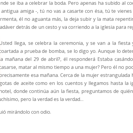
 donde se iba a celebrar la boda. Pero apenas ha subido al 
 antigua amiga -, tú no vas a casarte con ésa, tú te vienes
ormenta, él no aguanta más, la deja subir y la mata repenti
cadáver detrás de un cesto y va corriendo a la iglesia para 
Usted llega, se celebra la ceremonia, y se van a la fiesta
coartada a prueba de bomba, se lo digo yo. Aunque lo de
la mañana del 29 de abril?, él responderá Estaba casán
casarse, matar al mismo tiempo a una mujer? Pero él no pod
precisamente esa mañana. Cerca de la mujer estrangulada h
gotas de aceite como en los cuentos y llegamos hasta la ig
hotel, donde continúa aún la fiesta, preguntamos de quién 
chísimo, pero la verdad es la verdad…
guió mirándolo con odio.