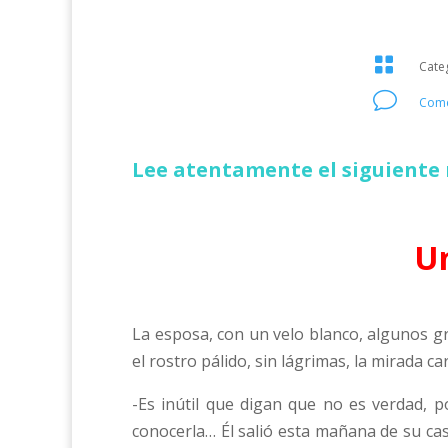

Cate
v
Come
Lee atentamente el siguiente 
U
La esposa, con un velo blanco, algunos gra
el rostro pálido, sin lágrimas, la mirada ca
-Es inútil que digan que no es verdad, p
conocerla… Él salió esta mañana de su cas