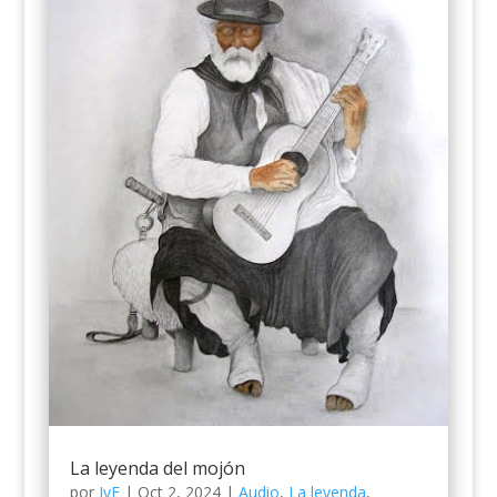
La leyenda del mojón
por
JyE
|
Oct 2, 2024
|
Audio
,
La leyenda
,