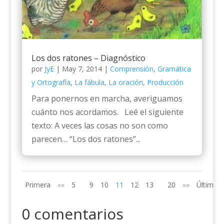
Los dos ratones – Diagnóstico
por
JyE
|
May 7, 2014
|
Comprensión
,
Gramática
y Ortografía
,
La fábula
,
La oración
,
Producción
Para ponernos en marcha, averiguamos
cuánto nos acordamos. Leé el siguiente
texto: A veces las cosas no son como
parecen… “Los dos ratones”...
Primera
««
5
9
10
11
12
13
20
»»
Última
0 comentarios