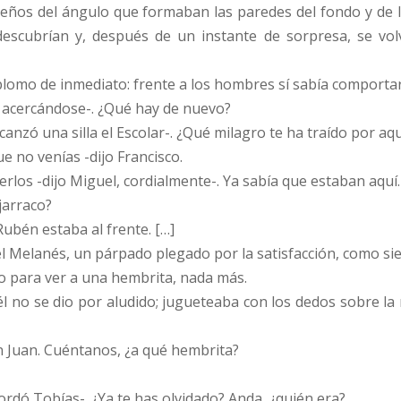
ños del ángulo que formaban las paredes del fondo y de la 
 descubrían y, después de un instante de sorpresa, se vol
lomo de inmediato: frente a los hombres sí sabía comportar
o, acercándose-. ¿Qué hay de nuevo?
lcanzó una silla el Escolar-. ¿Qué milagro te ha traído por aqu
ue no venías -dijo Francisco.
rlos -dijo Miguel, cordialmente-. Ya sabía que estaban aquí.
jarraco?
ubén estaba al frente. […]
 el Melanés, un párpado plegado por la satisfacción, como si
lo para ver a una hembrita, nada más.
l no se dio por aludido; jugueteaba con los dedos sobre la m
n Juan. Cuéntanos, ¿a qué hembrita?
ordó Tobías-. ¿Ya te has olvidado? Anda, ¿quién era?