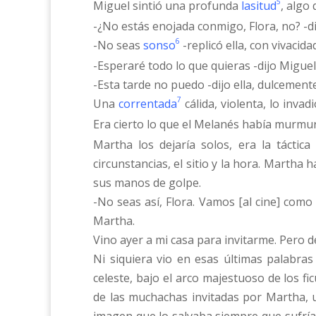
5
Miguel sintió una profunda
lasitud
, algo
-¿No estás enojada conmigo, Flora, no? -d
6
-No seas
sonso
-replicó ella, con vivacid
-Esperaré todo lo que quieras -dijo Miguel
-Esta tarde no puedo -dijo ella, dulcement
7
Una
correntada
cálida, violenta, lo inva
Era cierto lo que el Melanés había murmu
Martha los dejaría solos, era la tácti
circunstancias, el sitio y la hora. Martha
sus manos de golpe.
-No seas así, Flora. Vamos [al cine] com
Martha.
Vino ayer a mi casa para invitarme. Pero d
Ni siquiera vio en esas últimas palabra
celeste, bajo el arco majestuoso de los f
de las muchachas invitadas por Martha, 