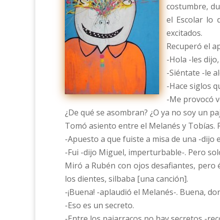
costumbre, due
el Escolar lo
excitados.
Recuperó el ap
-Hola -les dij
-Siéntate -le a
-Hace siglos q
-Me provocó ve
¿De qué se asombran? ¿O ya no soy un pa
Tomó asiento entre el Melanés y Tobías. R
-Apuesto a que fuiste a misa de una -dijo
-Fui -dijo Miguel, imperturbable-. Pero so
Miró a Rubén con ojos desafiantes, pero é
los dientes, silbaba [una canción].
-¡Buena! -aplaudió el Melanés-. Buena, do
-Eso es un secreto.
-Entre los pajarracos no hay secretos -rec