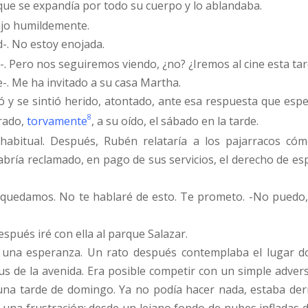
 que se expandía por todo su cuerpo y lo ablandaba.
ijo humildemente.
ad-. No estoy enojada.
-. Pero nos seguiremos viendo, ¿no? ¿Iremos al cine esta tar
e-. Me ha invitado a su casa Martha.
dió y se sintió herido, atontado, ante esa respuesta que es
8
rado,
torvamente
, a su oído, el sábado en la tarde.
ca habitual. Después, Rubén relataría a los pajarracos c
 habría reclamado, en pago de sus servicios, el derecho de es
o quedamos. No te hablaré de esto. Te prometo. -No puedo, 
espués iré con ella al parque Salazar.
s una esperanza. Un rato después contemplaba el lugar don
icus de la avenida. Era posible competir con un simple adv
una tarde de domingo. Ya no podía hacer nada, estaba de