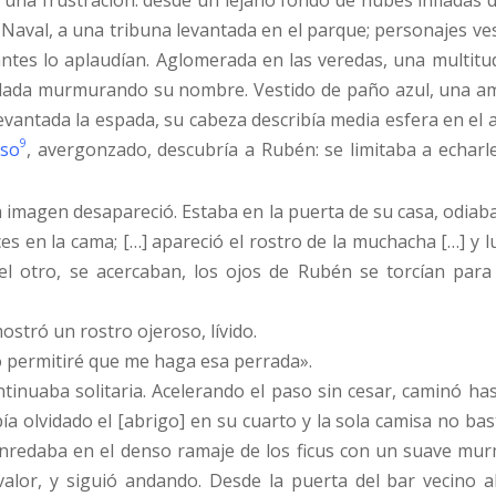
 una frustración: desde un lejano fondo de nubes infladas 
Naval, a una tribuna levantada en el parque; personajes ve
tes lo aplaudían. Aglomerada en las veredas, una multitud
lada murmurando su nombre. Vestido de paño azul, una amp
vantada la espada, su cabeza describía media esfera en el ai
9
so
, avergonzado, descubría a Rubén: se limitaba a echarl
a imagen desapareció. Estaba en la puerta de su casa, odiaba
es en la cama; […] apareció el rostro de la muchacha […] y
del otro, se acercaban, los ojos de Rubén se torcían pa
mostró un rostro ojeroso, lívido.
no permitiré que me haga esa perrada».
tinuaba solitaria. Acelerando el paso sin cesar, caminó hasta
abía olvidado el [abrigo] en su cuarto y la sola camisa no b
enredaba en el denso ramaje de los ficus con un suave mur
 valor, y siguió andando. Desde la puerta del bar vecino 