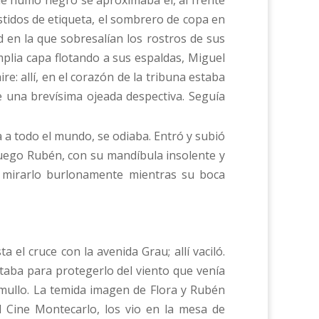
de humo negro se aproximaba él, al frente
stidos de etiqueta, el sombrero de copa en
 en la que sobresalían los rostros de sus
lia capa flotando a sus espaldas, Miguel
re: allí, en el corazón de la tribuna estaba
e una brevísima ojeada despectiva. Seguía
 a todo el mundo, se odiaba. Entró y subió
 luego Rubén, con su mandíbula insolente y
ra mirarlo burlonamente mientras su boca
 el cruce con la avenida Grau; allí vaciló.
astaba para protegerlo del viento que venía
mullo. La temida imagen de Flora y Rubén
al Cine Montecarlo, los vio en la mesa de