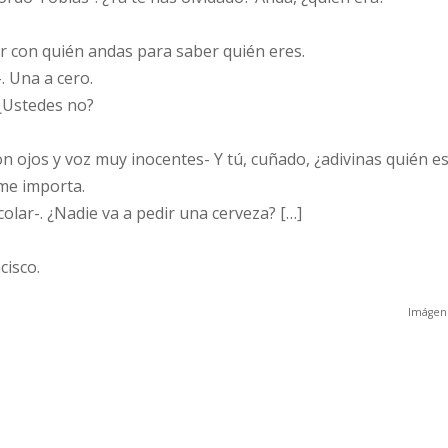
r con quién andas para saber quién eres.
. Una a cero.
 ¿Ustedes no?
con ojos y voz muy inocentes- Y tú, cuñado, ¿adivinas quién e
 me importa.
colar-. ¿Nadie va a pedir una cerveza? […]
cisco.
Imágen