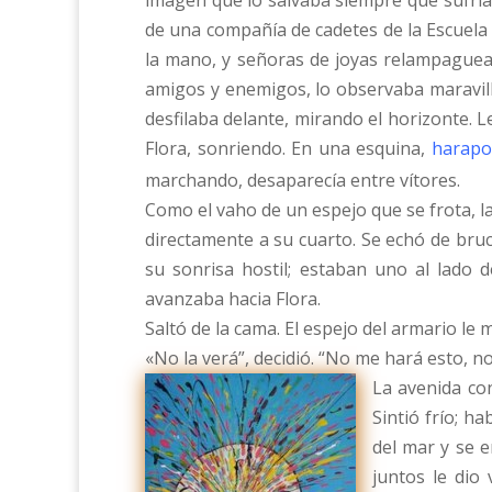
imagen que lo salvaba siempre que sufría
de una compañía de cadetes de la Escuela 
la mano, y señoras de joyas relampaguean
amigos y enemigos, lo observaba maravil
desfilaba delante, mirando el horizonte. Le
Flora, sonriendo. En una esquina,
harapo
marchando, desaparecía entre vítores.
Como el vaho de un espejo que se frota, l
directamente a su cuarto. Se echó de bruc
su sonrisa hostil; estaban uno al lado 
avanzaba hacia Flora.
Saltó de la cama. El espejo del armario le 
«No la verá”, decidió. “No me hará esto, 
La avenida con
Sintió frío; h
del mar y se 
juntos le dio