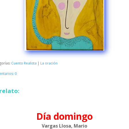
gorías:
Cuento Realista
|
La oración
ntarios: 0
relato:
Día domingo
Vargas Llosa, Mario