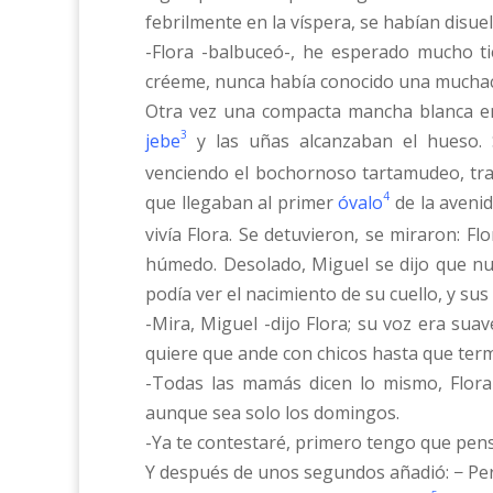
febrilmente en la víspera, se habían disu
-Flora -balbuceó-, he esperado mucho t
créeme, nunca había conocido una mucha
Otra vez una compacta mancha blanca en 
3
jebe
y las uñas alcanzaban el hueso. S
venciendo el bochornoso tartamudeo, trata
4
que llegaban al primer
óvalo
de la avenid
vivía Flora. Se detuvieron, se miraron: F
húmedo. Desolado, Miguel se dijo que nun
podía ver el nacimiento de su cuello, y su
-Mira, Miguel -dijo Flora; su voz era su
quiere que ande con chicos hasta que termi
-Todas las mamás dicen lo mismo, Flora 
aunque sea solo los domingos.
-Ya te contestaré, primero tengo que pensa
Y después de unos segundos añadió: − Per