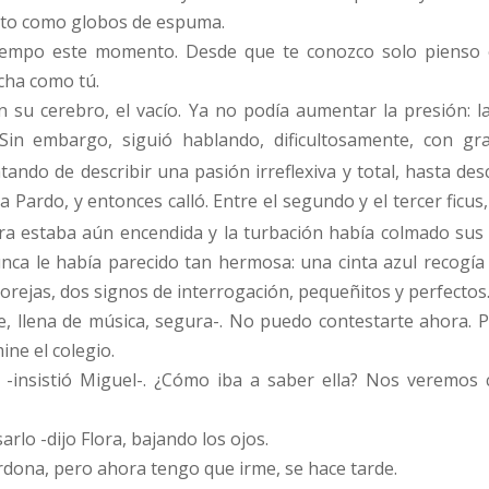
elto como globos de espuma.
iempo este momento. Desde que te conozco solo pienso 
cha como tú.
su cerebro, el vacío. Ya no podía aumentar la presión: la
in embargo, siguió hablando, dificultosamente, con gra
ndo de describir una pasión irreflexiva y total, hasta descu
a Pardo, y entonces calló. Entre el segundo y el tercer ficus
lora estaba aún encendida y la turbación había colmado sus 
ca le había parecido tan hermosa: una cinta azul recogía 
s orejas, dos signos de interrogación, pequeñitos y perfectos
ave, llena de música, segura-. No puedo contestarte ahora
ne el colegio.
-insistió Miguel-. ¿Cómo iba a saber ella? Nos veremos 
rlo -dijo Flora, bajando los ojos.
dona, pero ahora tengo que irme, se hace tarde.