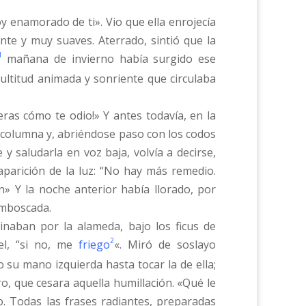
y enamorado de ti». Vio que ella enrojecía
nte y muy suaves. Aterrado, sintió que la
1
mañana de invierno había surgido ese
ultitud animada y sonriente que circulaba
eras cómo te odio!» Y antes todavía, en la
na columna y, abriéndose paso con los codos
y saludarla en voz baja, volvía a decirse,
aparición de la luz: “No hay más remedio.
» Y la noche anterior había llorado, por
emboscada.
inaban por la alameda, bajo los ficus de
2
el, “si no, me
friego
«. Miró de soslayo
 su mano izquierda hasta tocar la de ella;
o, que cesara aquella humillación. «Qué le
o. Todas las frases radiantes, preparadas