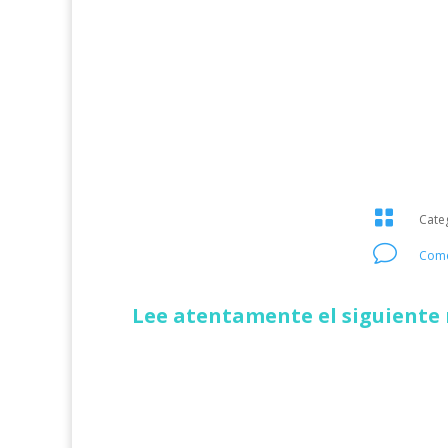

Cate
v
Come
Lee atentamente el siguiente 