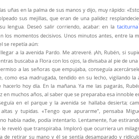
 las uñas en la palma de sus manos y dijo, muy rápido: «Esto
peado sus mejillas, que eran de una palidez resplandecie
 su lengua. Deseó salir corriendo, acabar: en la
taciturna
en los momentos decisivos. Unos minutos antes, entre la m
l se repetía aún:
 llegar a la avenida Pardo. Me atreveré. ¡Ah, Rubén, si supi
ientras buscaba a Flora con los ojos, la divisaba al pie de u
permiso a las señoras que empujaba, conseguía acercársele 
, como esa madrugada, tendido en su lecho, vigilando la 
hacerlo hoy día. En la mañana. Ya me las pagarás, Rubén
z en muchos años, al saber que se preparaba esa innoble 
eguía en el parque y la avenida se hallaba desierta; cam
s altas y tupidas. «Tengo que apurarme”, pensaba Migu
 no había nadie, podía intentarlo. Lentamente, fue estirando
o le reveló que transpiraba. Imploró que ocurriera un milagr
a de retirar su mano y él se sentía desamparado y ridícul