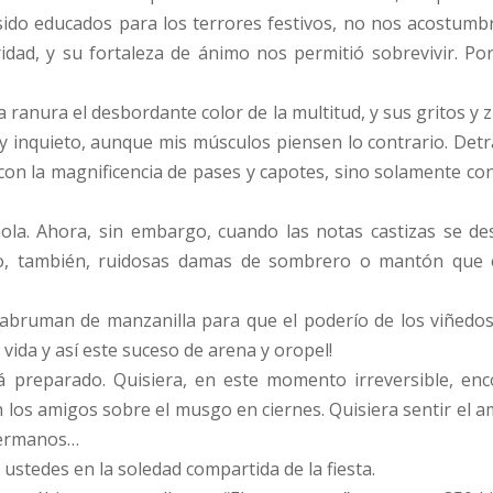
do educados para los terrores festivos, no nos acostumbr
idad, y su fortaleza de ánimo nos permitió sobrevivir. Po
na ranura el desbordante color de la multitud, y sus gritos 
inquieto, aunque mis músculos piensen lo contrario. Detr
n con la magnificencia de pases y capotes, sino solamente c
la. Ahora, sin embargo, cuando las notas castizas se des
to, también, ruidosas damas de sombrero o mantón que e
 abruman
de manzanilla para que el poderío de los viñedo
 vida y así este suceso de arena y oropel!
á preparado. Quisiera, en este momento irreversible, en
 los amigos sobre el musgo en ciernes. Quisiera sentir el 
 hermanos…
ustedes en la soledad compartida de la fiesta.