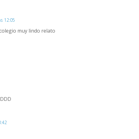
as 12:05
colegio muy lindo relato
DDDDD
3:42