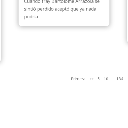
Cuando fray Bartolomé Arrazola se
sintió perdido aceptó que ya nada
podría...
Primera
««
5
10
134