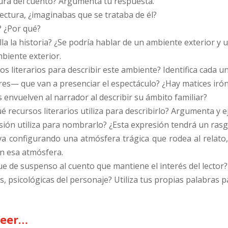
ctura del cuento? Argumenta tu respuesta.
lectura, ¿imaginabas que se trataba de él?
? ¿Por qué?
la la historia? ¿Se podría hablar de un ambiente exterior y 
biente exterior.
os literarios para describir este ambiente? Identifica cada un
es— que van a presenciar el espectáculo? ¿Hay matices iróni
 envuelven al narrador al describir su ámbito familiar?
é recursos literarios utiliza para describirlo? Argumenta y e
sión utiliza para nombrarlo? ¿Esta expresión tendrá un rasgo
va configurando una atmósfera trágica que rodea al relato, 
en esa atmósfera.
ue de suspenso al cuento que mantiene el interés del lector
s, psicológicas del personaje? Utiliza tus propias palabras p
leer…