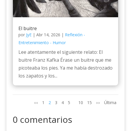
El buitre
por
JyE
|
Abr 14, 2026
|
Reflexión -
Entretenimiento - Humor
Lee atentamente el siguiente relato: El
buitre Franz Kafka Érase un buitre que me
picoteaba los pies. Ya me había destrozado
los zapatos y los...
««
1
2
3
4
5
10
15
»»
Última
0 comentarios