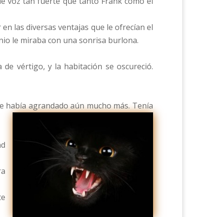
 voz tan fuerte que tanto Frank como el
en las diversas ventajas que le ofrecían el
onio le miraba con una sonrisa burlona.
e vértigo, y la habitación se oscureció.
 se había agrandado aún mucho más. Tenía
ad
ra
te