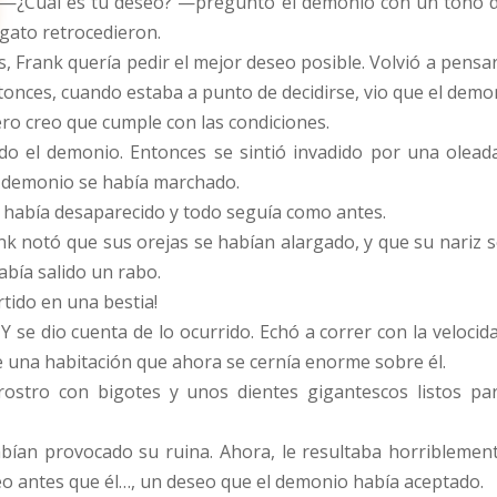
—¿Cuál es tu deseo? —preguntó el demonio con un tono de
gato retrocedieron.
 Frank quería pedir el mejor deseo posible. Volvió a pensar 
entonces, cuando estaba a punto de decidirse, vio que el dem
ro creo que cumple con las condiciones.
 el demonio. Entonces se sintió invadido por una oleada d
el demonio se había marchado.
 había desaparecido y todo seguía como antes.
nk notó que sus orejas se habían alargado, y que su nariz
bía salido un rabo.
tido en una bestia!
Y se dio cuenta de lo ocurrido. Echó a correr con la velocid
e una habitación que ahora se cernía enorme sobre él.
rostro con bigotes y unos dientes gigantescos listos pa
ían provocado su ruina. Ahora, le resultaba horriblemen
eo antes que él…, un deseo que el demonio había aceptado.