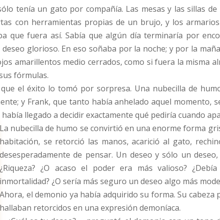
 sólo tenía un gato por compañía. Las mesas y las sillas de 
tas con herramientas propias de un brujo, y los armarios
aba que fuera así. Sabía que algún día terminaría por enc
 deseo glorioso. En eso soñaba por la noche; y por la mañ
jos amarillentos medio cerrados, como si fuera la misma al
 sus fórmulas.
 que el éxito lo tomó por sorpresa. Una nubecilla de hum
ente; y Frank, que tanto había anhelado aquel momento, 
había llegado a decidir exactamente qué pediría cuando ap
La nubecilla de humo se convirtió en una enorme forma gris
habitación, se retorció las manos, acarició al gato, rechi
desesperadamente de pensar. Un deseo y sólo un deseo, é
¿Riqueza? ¿O acaso el poder era más valioso? ¿Debía 
inmortalidad? ¿O sería más seguro un deseo algo más mode
Ahora, el demonio ya había adquirido su forma. Su cabeza p
hallaban retorcidos en una expresión demoníaca.