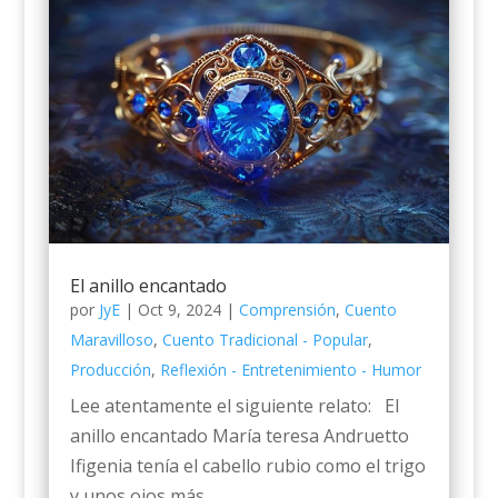
El anillo encantado
por
JyE
|
Oct 9, 2024
|
Comprensión
,
Cuento
Maravilloso
,
Cuento Tradicional - Popular
,
Producción
,
Reflexión - Entretenimiento - Humor
Lee atentamente el siguiente relato: El
anillo encantado María teresa Andruetto
Ifigenia tenía el cabello rubio como el trigo
y unos ojos más...