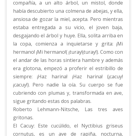
compañía, a un alto árbol, un mistol, donde
había descubierto una colmena de abejas, y ella,
ansiosa de gozar la miel, acepta. Pero mientras
estaba entregada a su vicio, el joven baja,
desgajando el árbol y huye. Ella, solita arriba en
la copa, comienza a inquietarse y grita: ¡Mi
hermano! ¡Mi hermano!( ¡turay!¡turay!). Como con
el andar de las horas sintiera hambre y además
era glotona, empezó a proferir el estribillo de
siempre: ¡Haz harina! ¡Haz harina! (¡cacuy!
¡cacuy!). Pero nadie la oía. Su cuerpo se fue
cubriendo con plumas y, transformada en ave,
sigue gritando estas dos palabras.
Roberto Lehmann-Nitsche, Las tres aves
gritonas.
El Cacuy: Este cucúlido, el Nyctibius griseus
cornutus, es un ave de rapiña, nocturna,