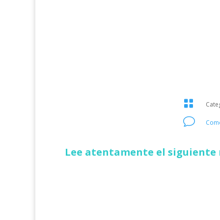

Cate
v
Come
Lee atentamente el siguiente 