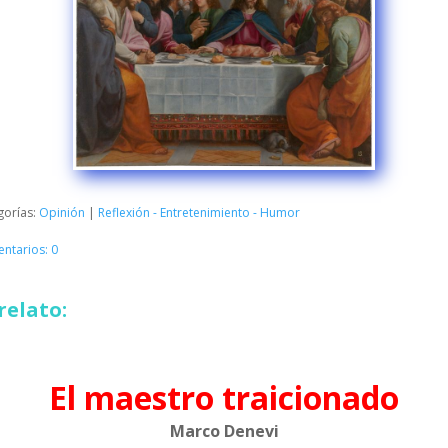
gorías:
Opinión
|
Reflexión - Entretenimiento - Humor
ntarios: 0
relato:
El maestro traicionado
Marco Denevi