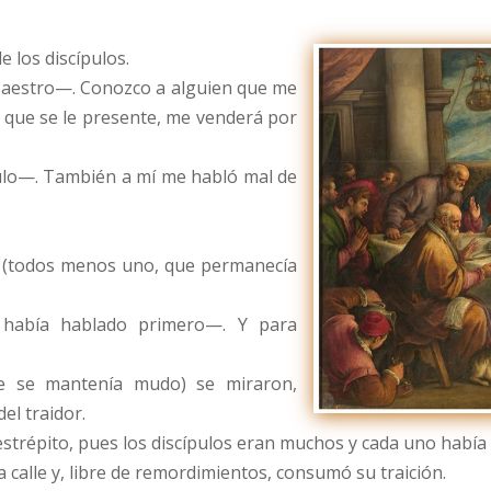
 los discípulos.
estro—. Conozco a alguien que me
d que se le presente, me venderá por
pulo—. También a mí me habló mal de
s (todos menos uno, que permanecía
 había hablado primero—. Y para
ue se mantenía mudo) se miraron,
el traidor.
 estrépito, pues los discípulos eran muchos y cada uno había
a calle y, libre de remordimientos, consumó su traición.