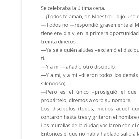
Se celebraba la última cena.
—¡Todos te aman, oh Maestro! –dijo uno de
—Todos no —respondió gravemente el Ma
tiene envidia y, en la primera oportunida
treinta dineros.
—Ya sé a quién aludes –exclamó el discí
ti.
—Y a mí —añadió otro discípulo.
—Y a mí, y a mí –dijeron todos los demá
silencioso).
—Pero es el único –prosiguió el que
probártelo, diremos a coro su nombre.
Los discípulos (todos, menos aquel q
contaron hasta tres y gritaron el nombre d
Las murallas de la ciudad vacilaron con el
Entonces el que no había hablado salió a l